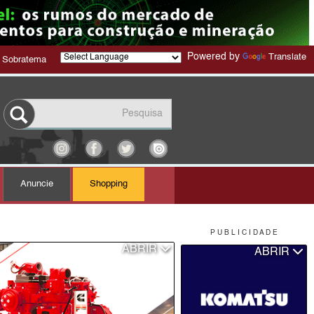
Powered by
Translate
 Sobratema
Anuncie
Shopping
P U B L I C I D A D E
ABRIR
ABRIR