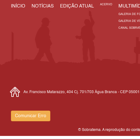
ACERVO
INÍCIO
NOTÍCIAS
EDIÇÃO ATUAL
MULTIMÍD
GALERIA DE F
GALERIA DE V
CANAL SOBRA
Av. Francisco Matarazzo, 404 Cj. 701/703 Água Branca - CEP 0500
Comunicar Erro
© Sobratema. A reprodução do conteú