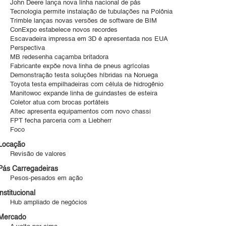
John Deere lança nova linha nacional de pás
Tecnologia permite instalação de tubulações na Polônia
Trimble lanças novas versões de software de BIM
ConExpo estabelece novos recordes
Escavadeira impressa em 3D é apresentada nos EUA
Perspectiva
MB redesenha caçamba britadora
Fabricante expõe nova linha de pneus agrícolas
Demonstração testa soluções híbridas na Noruega
Toyota testa empilhadeiras com célula de hidrogênio
Manitowoc expande linha de guindastes de esteira
Coletor atua com brocas portáteis
Altec apresenta equipamentos com novo chassi
FPT fecha parceria com a Liebherr
Foco
Locação
Revisão de valores
Pás Carregadeiras
Pesos-pesados em ação
institucional
Hub ampliado de negócios
Mercado