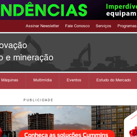
Assinar Newsletter
Fale Conosco
Serviços
Programas
novação
o e mineração
s Máquinas
Multimídia
Eventos
Estudo do Mercado
P U B L I C I D A D E