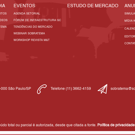
IA
EVENTOS
ESTUDO DE MERCADO
ANU
OTOS
AGENDA SETORIAL
SIMUL
ÍDEOS
FÓRUM DE INFRAESTRUTURA GC
MÍDIA 
TEMA
TENDÊNCIAS DO MERCADO
CALEN
WEBINAR SOBRATEMA
EDITO
WORKSHOP REVISTA M&T
CONTA
1-000 São Paulo/SP
Telefone (11) 3662-4159
sobratema@so
do total ou parcial é autorizada, desde que citada a fonte.
Política de privacidade