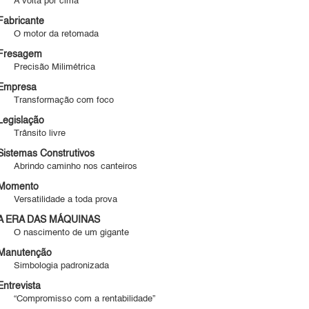
A volta por cima
Fabricante
O motor da retomada
Fresagem
Precisão Milimétrica
Empresa
Transformação com foco
Legislação
Trânsito livre
Sistemas Construtivos
Abrindo caminho nos canteiros
Momento
Versatilidade a toda prova
A ERA DAS MÁQUINAS
O nascimento de um gigante
Manutenção
Simbologia padronizada
Entrevista
“Compromisso com a rentabilidade”