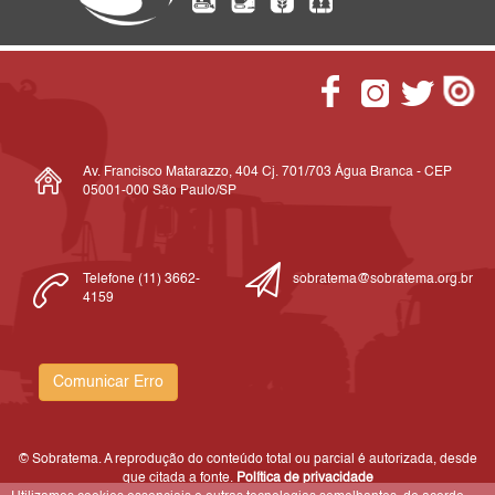
Av. Francisco Matarazzo, 404 Cj. 701/703 Água Branca - CEP
05001-000 São Paulo/SP
Telefone (11) 3662-
sobratema@sobratema.org.br
4159
Comunicar Erro
© Sobratema. A reprodução do conteúdo total ou parcial é autorizada, desde
que citada a fonte.
Política de privacidade