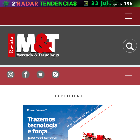
P U B L I C I D A D E