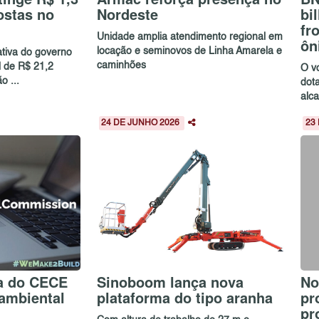
ostas no
Nordeste
bi
fr
Unidade amplia atendimento regional em
ôn
locação e seminovos de Linha Amarela e
ativa do governo
caminhões
l de R$ 21,2
O v
o ...
dot
alc
24 DE JUNHO 2026
23
a do CECE
Sinoboom lança nova
No
ambiental
plataforma do tipo aranha
pr
pr