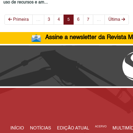
uso de recursos e am...
Primeira
…
3
4
5
6
7
…
Última
Assine a newsletter da Revista M
ACERVO
INÍCIO
NOTÍCIAS
EDIÇÃO ATUAL
MULTIMÍD