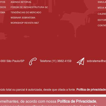
OTOS
AGENDA SETORIAL
SIMUL
ÍDEOS
FÓRUM DE INFRAESTRUTURA GC
MÍDIA 
TEMA
TENDÊNCIAS DO MERCADO
CALEN
WEBINAR SOBRATEMA
EDITO
WORKSHOP REVISTA M&T
CONTA
1-000 São Paulo/SP
Telefone (11) 3662-4159
sobratema@so
do total ou parcial é autorizada, desde que citada a fonte.
Política de privacidade
 semelhantes, de acordo com nossa
Política de Privacidade
,