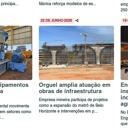
rincipa...
fábrica reforça modelos de es...
emp
250 
22 DE JUNHO 2026
19
uipamentos
Orguel amplia atuação em
En
a
obras de infraestrutura
in
in
Empresa mineira participa de projetos
ag
como a expansão do metrô de Belo
rental movimenta
Horizonte e intervenções em p...
 em setores como
No 
..
Eng
que 