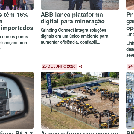
s têm 16%
ABB lança plataforma
Pn
a
digital para mineração
ga
 importados
op
Grinding Connect integra soluções
ur
digitais em um único ambiente para
ca que os pneus
aumentar eficiência, confiabili...
 alcançam uma
Lin
...
des
sev
25 DE JUNHO 2026
24
inge R$ 1,3
Armac reforça presença no
BN