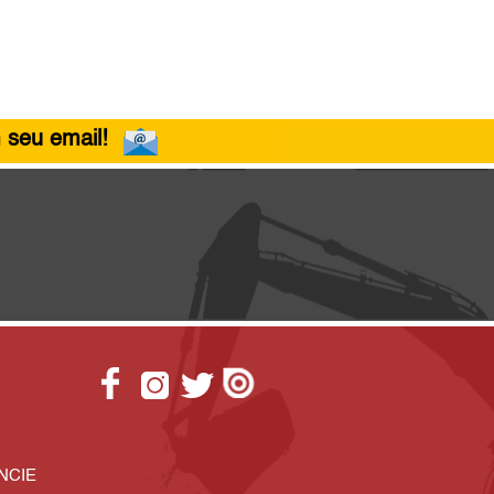
 seu email!
NCIE