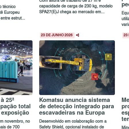
Com altura de trabalho de 27 m e
pe
capacidade de carga de 230 kg, modelo
o técnico
SPA27(E)J chega ao mercado em...
itê Europeu
Equ
ntre estrut...
util
vari
23 DE JUNHO 2026
23
à 25ª
Komatsu anuncia sistema
Me
pação total
de detecção integrado para
pr
e exposição
escavadeiras na Europa
es
te
 em novembro, no
Desenvolvido em colaboração com a
ais de 700
Safety Shield, opcional instalado de
Mine