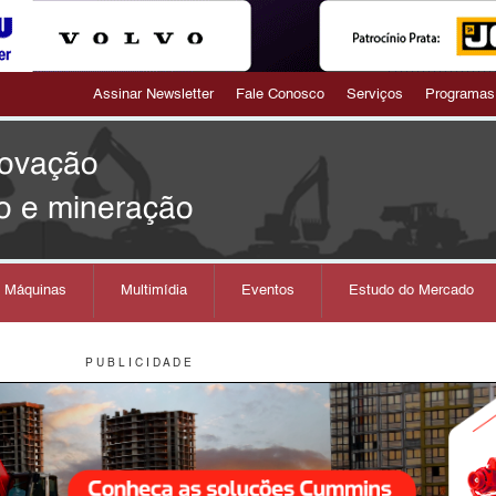
Assinar Newsletter
Fale Conosco
Serviços
Programas
novação
o e mineração
s Máquinas
Multimídia
Eventos
Estudo do Mercado
P U B L I C I D A D E