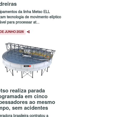
dreiras
ipamentos da linha Metso ELL
izam tecnologia de movimento elíptico
ável para processar at...
 DE JUNHO 2026
tso realiza parada
ogramada em cinco
pessadores ao mesmo
mpo, sem acidentes
radora brasileira contratou a