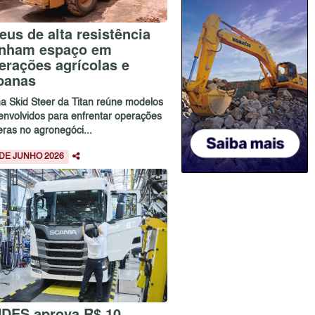
eus de alta resistência
nham espaço em
erações agrícolas e
banas
ha Skid Steer da Titan reúne modelos
envolvidos para enfrentar operações
eras no agronegóci...
 DE JUNHO 2026
DES aprova R$ 10