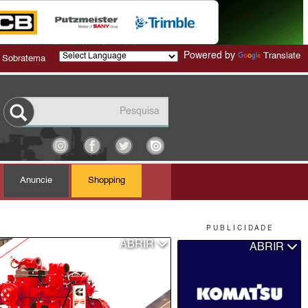
Powered by
Translate
 Sobratema
Anuncie
Shopping
P U B L I C I D A D E
ABRIR
ABRIR