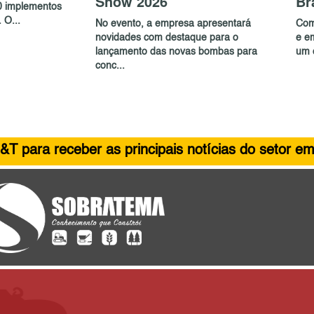
Show 2026
Br
0 implementos
 O...
No evento, a empresa apresentará
Com
novidades com destaque para o
e e
lançamento das novas bombas para
um c
conc...
&T para receber as principais notícias do setor em