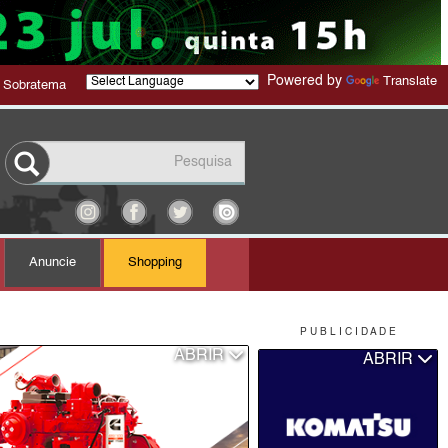
Powered by
Translate
 Sobratema
Anuncie
Shopping
P U B L I C I D A D E
ABRIR
ABRIR