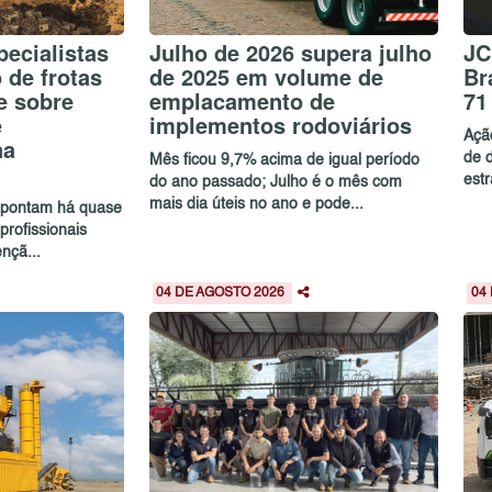
ecialistas
Julho de 2026 supera julho
JC
de frotas
de 2025 em volume de
Br
e sobre
emplacamento de
71
e
implementos rodoviários
Açã
na
de 
Mês ficou 9,7% acima de igual período
estr
do ano passado; Julho é o mês com
mais dia úteis no ano e pode...
 apontam há quase
profissionais
nçã...
04 DE AGOSTO 2026
04