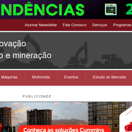
Assinar Newsletter
Fale Conosco
Serviços
Programas
novação
o e mineração
s Máquinas
Multimídia
Eventos
Estudo do Mercado
P U B L I C I D A D E