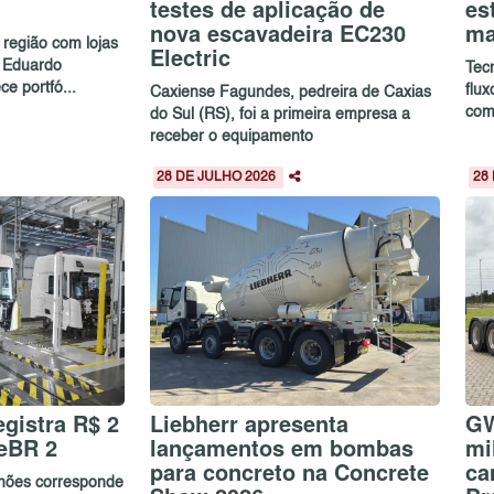
testes de aplicação de
es
nova escavadeira EC230
ma
região com lojas
Electric
 Eduardo
Tec
e portfó...
flu
Caxiense Fagundes, pedreira de Caxias
com
do Sul (RS), foi a primeira empresa a
receber o equipamento
28 DE JULHO 2026
28
gistra R$ 2
Liebherr apresenta
GW
eBR 2
lançamentos em bombas
mi
para concreto na Concrete
ca
lhões corresponde