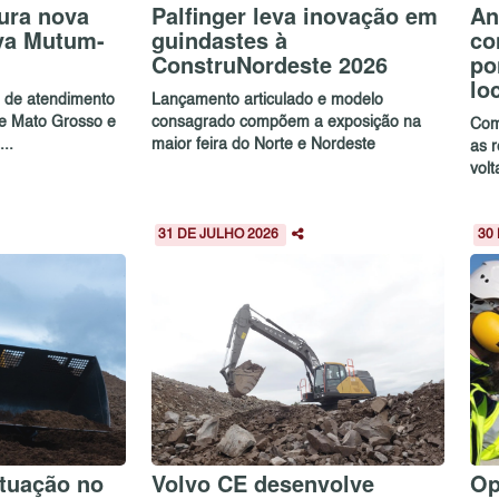
ura nova
Palfinger leva inovação em
An
va Mutum-
guindastes à
co
ConstruNordeste 2026
po
lo
e de atendimento
Lançamento articulado e modelo
de Mato Grosso e
consagrado compõem a exposição na
Com
..
maior feira do Norte e Nordeste
as 
volt
31 DE JULHO 2026
30
tuação no
Volvo CE desenvolve
Op