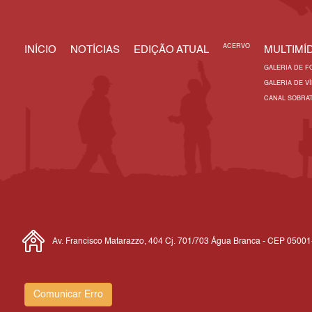
ACERVO
INÍCIO
NOTÍCIAS
EDIÇÃO ATUAL
MULTIMÍD
GALERIA DE F
GALERIA DE V
CANAL SOBRA
Av. Francisco Matarazzo, 404 Cj. 701/703 Água Branca - CEP 0500
Comunicar Erro