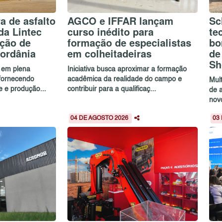
a de asfalto
AGCO e IFFAR lançam
Sc
da Lintec
curso inédito para
te
ução de
formação de especialistas
bo
ordânia
em colheitadeiras
de
Sh
 em plena
Iniciativa busca aproximar a formação
 fornecendo
acadêmica da realidade do campo e
Mul
e e produção...
contribuir para a qualificaç...
de 
novo
04 DE AGOSTO 2026
03