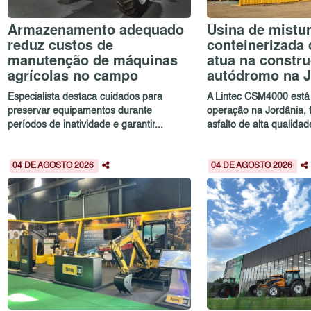
Armazenamento adequado
Usina de mistur
reduz custos de
conteinerizada 
manutenção de máquinas
atua na constr
agrícolas no campo
autódromo na J
Especialista destaca cuidados para
A Lintec CSM4000 está
preservar equipamentos durante
operação na Jordânia,
períodos de inatividade e garantir...
asfalto de alta qualidad
04 DE AGOSTO 2026
04 DE AGOSTO 2026