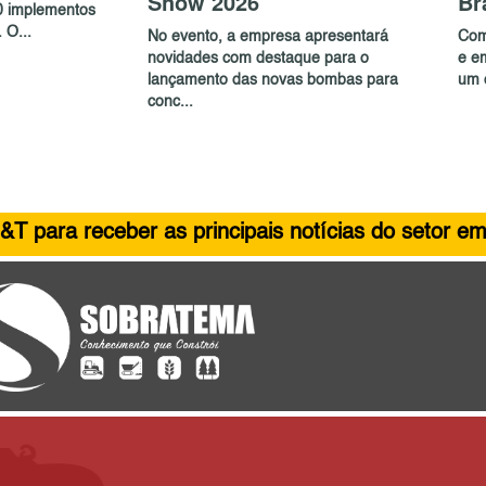
Show 2026
Br
0 implementos
 O...
No evento, a empresa apresentará
Com
novidades com destaque para o
e e
lançamento das novas bombas para
um c
conc...
&T para receber as principais notícias do setor em