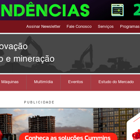
Assinar Newsletter
Fale Conosco
Serviços
Programas
novação
o e mineração
s Máquinas
Multimídia
Eventos
Estudo do Mercado
P U B L I C I D A D E