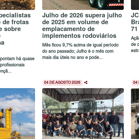
ecialistas
Julho de 2026 supera julho
JC
de frotas
de 2025 em volume de
Br
e sobre
emplacamento de
71
e
implementos rodoviários
Açã
na
de 
Mês ficou 9,7% acima de igual período
estr
do ano passado; Julho é o mês com
mais dia úteis no ano e pode...
 apontam há quase
profissionais
nçã...
04 DE AGOSTO 2026
04