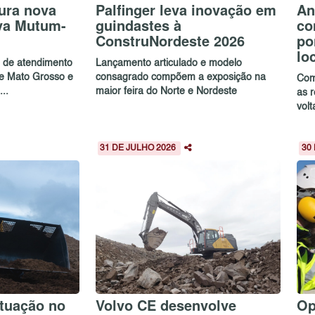
ura nova
Palfinger leva inovação em
An
va Mutum-
guindastes à
co
ConstruNordeste 2026
po
lo
e de atendimento
Lançamento articulado e modelo
de Mato Grosso e
consagrado compõem a exposição na
Com
..
maior feira do Norte e Nordeste
as 
volt
31 DE JULHO 2026
30
tuação no
Volvo CE desenvolve
Op