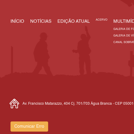
ACERVO
INÍCIO
NOTÍCIAS
EDIÇÃO ATUAL
MULTIMÍD
GALERIA DE F
GALERIA DE V
CANAL SOBRA
Av. Francisco Matarazzo, 404 Cj. 701/703 Água Branca - CEP 0500
Comunicar Erro