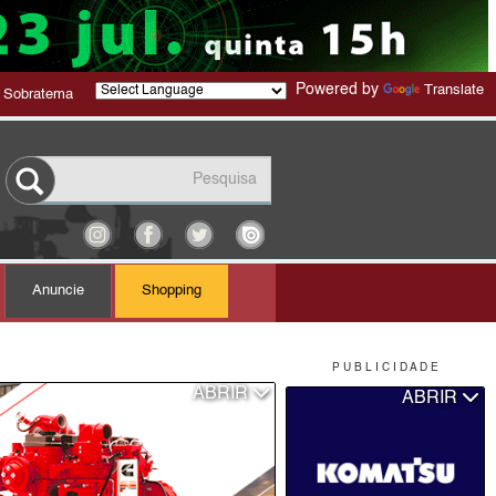
Powered by
Translate
 Sobratema
Anuncie
Shopping
P U B L I C I D A D E
ABRIR
ABRIR