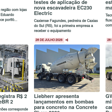
testes de aplicação de
es
nova escavadeira EC230
ma
região com lojas
Electric
 Eduardo
Tec
e portfó...
flu
Caxiense Fagundes, pedreira de Caxias
com
do Sul (RS), foi a primeira empresa a
receber o equipamento
28 DE JULHO 2026
28
gistra R$ 2
Liebherr apresenta
GW
eBR 2
lançamentos em bombas
mi
para concreto na Concrete
ca
lhões corresponde