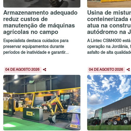
Armazenamento adequado
Usina de mistur
reduz custos de
conteinerizada 
manutenção de máquinas
atua na constr
agrícolas no campo
autódromo na J
Especialista destaca cuidados para
A Lintec CSM4000 está
preservar equipamentos durante
operação na Jordânia,
períodos de inatividade e garantir...
asfalto de alta qualidad
04 DE AGOSTO 2026
04 DE AGOSTO 2026