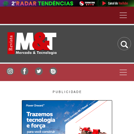
P U B L I C I D A D E