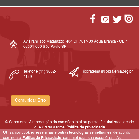
Av. Francisco Matarazzo, 404 Cj. 701/703 Água Branca - CEP
05001-000 São Paulo/SP
Telefone (11) 3662-
sobratema@sobratema.org.br
4159
Comunicar Erro
© Sobratema. A reprodução do conteúdo total ou parcial é autorizada, desde
que citada a fonte.
Política de privacidade
Utilizamos cookies essenciais e outras tecnologias semelhantes, de acordo
com nossa
Política de Privacidade
, para melhorar sua experiência. As