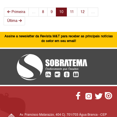
Primeira
…
8
9
10
11
12
…
Última
Assine a newsletter da Revista M&T para receber as principais notícias
do setor em seu email!
Av. Francisco Matarazzo, 404 Cj. 701/703 Água Branca - CEP