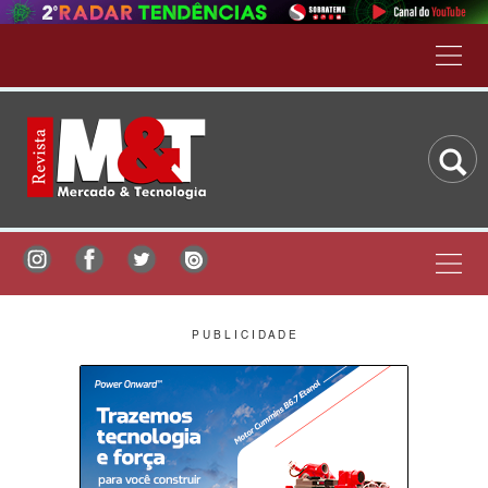
P U B L I C I D A D E