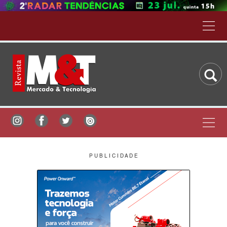
P U B L I C I D A D E