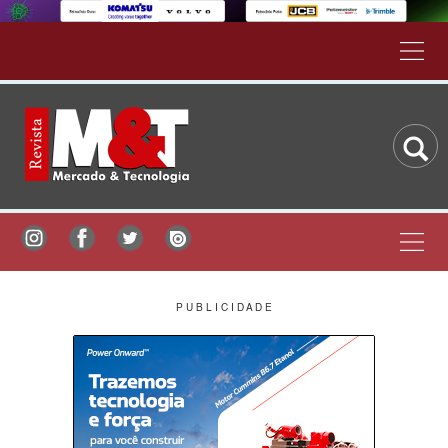
P U B L I C I D A D E