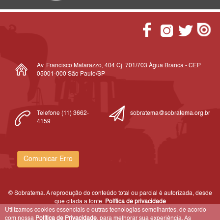
Av. Francisco Matarazzo, 404 Cj. 701/703 Água Branca - CEP
05001-000 São Paulo/SP
Telefone (11) 3662-
sobratema@sobratema.org.br
4159
Comunicar Erro
© Sobratema. A reprodução do conteúdo total ou parcial é autorizada, desde
que citada a fonte.
Política de privacidade
Utilizamos cookies essenciais e outras tecnologias semelhantes, de acordo
com nossa
Política de Privacidade
, para melhorar sua experiência. As