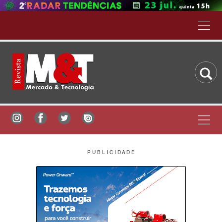
P U B L I C I D A D E