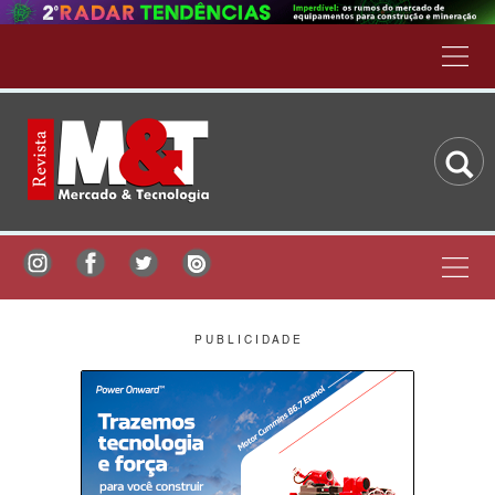
P U B L I C I D A D E