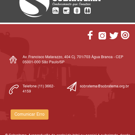
Av. Francisco Matarazzo, 404 Cj. 701/703 Água Branca - CEP
05001-000 São Paulo/SP
Telefone (11) 3662-
sobratema@sobratema.org.br
4159
Comunicar Erro