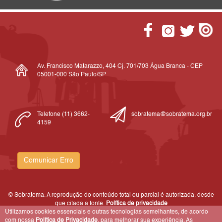
Av. Francisco Matarazzo, 404 Cj. 701/703 Água Branca - CEP
05001-000 São Paulo/SP
Telefone (11) 3662-
sobratema@sobratema.org.br
4159
Comunicar Erro
© Sobratema. A reprodução do conteúdo total ou parcial é autorizada, desde
que citada a fonte.
Política de privacidade
Utilizamos cookies essenciais e outras tecnologias semelhantes, de acordo
com nossa
Política de Privacidade
, para melhorar sua experiência. As