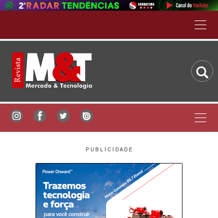
P U B L I C I D A D E