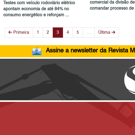
comercial da divisão d
Testes com veículo rodoviário elétrico
comandar processo de 
apontam economia de até 84% no
consumo energético e reforçam ...
Primeira
1
2
3
4
5
…
Última
Assine a newsletter da Revista M