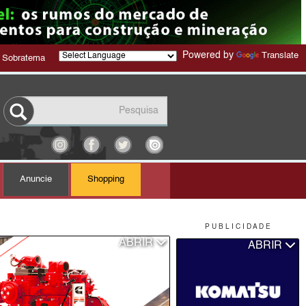
Powered by
Translate
 Sobratema
Anuncie
Shopping
P U B L I C I D A D E
ABRIR
ABRIR