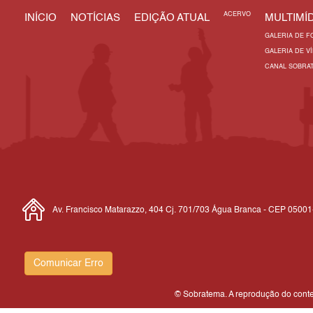
ACERVO
INÍCIO
NOTÍCIAS
EDIÇÃO ATUAL
MULTIMÍD
GALERIA DE F
GALERIA DE V
CANAL SOBRA
Av. Francisco Matarazzo, 404 Cj. 701/703 Água Branca - CEP 0500
Comunicar Erro
© Sobratema. A reprodução do conteú