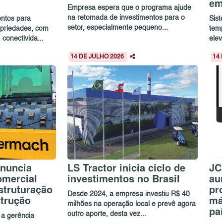
em
Empresa espera que o programa ajude
na retomada de investimentos para o
entos para
Sis
setor, especialmente pequeno...
priedades, com
tem
onectivida...
elev
14 DE JULHO 2026
14
nuncia
LS Tractor inicia ciclo de
JC
omercial
investimentos no Brasil
au
estruturação
pr
Desde 2024, a empresa investiu R$ 40
strução
má
milhões na operação local e prevê agora
pa
outro aporte, desta vez...
 a gerência