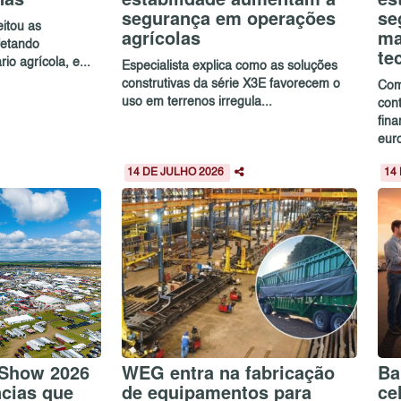
segurança em operações
se
itou as
agrícolas
ma
afetando
te
io agrícola, e...
Especialista explica como as soluções
construtivas da série X3E favorecem o
Com
uso em terrenos irregula...
cont
fin
euro
14 DE JULHO 2026
14
 Show 2026
WEG entra na fabricação
Ba
ncias que
de equipamentos para
ce