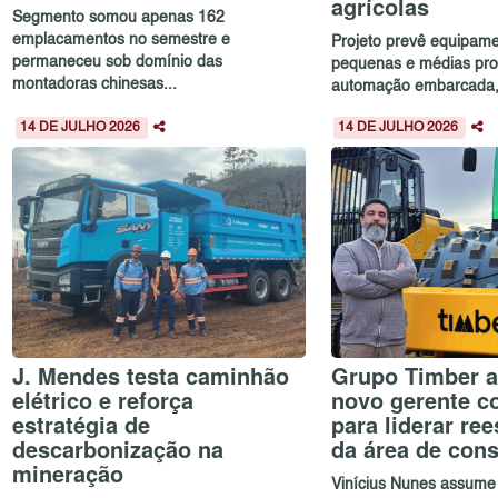
agrícolas
Segmento somou apenas 162
emplacamentos no semestre e
Projeto prevê equipam
permaneceu sob domínio das
pequenas e médias pro
montadoras chinesas...
automação embarcada, c
14 DE JULHO 2026
14 DE JULHO 2026
J. Mendes testa caminhão
Grupo Timber a
elétrico e reforça
novo gerente c
estratégia de
para liderar re
descarbonização na
da área de con
mineração
Vinícius Nunes assume