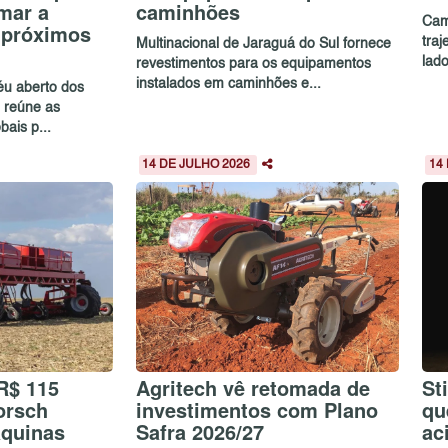
mar a
caminhões
Cam
s próximos
traj
Multinacional de Jaraguá do Sul fornece
lado
revestimentos para os equipamentos
instalados em caminhões e...
céu aberto dos
 reúne as
bais p...
14 DE JULHO 2026
14
R$ 115
Agritech vê retomada de
St
orsch
investimentos com Plano
qu
áquinas
Safra 2026/27
ac