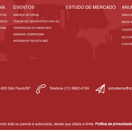
IA
EVENTOS
ESTUDO DE MERCADO
ANU
OTOS
AGENDA SETORIAL
SIMUL
ÍDEOS
FÓRUM DE INFRAESTRUTURA GC
MÍDIA 
TEMA
TENDÊNCIAS DO MERCADO
CALEN
WEBINAR SOBRATEMA
EDITO
WORKSHOP REVISTA M&T
CONTA
1-000 São Paulo/SP
Telefone (11) 3662-4159
sobratema@so
do total ou parcial é autorizada, desde que citada a fonte.
Política de privacidade