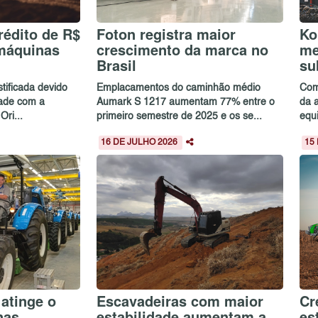
rédito de R$
Foton registra maior
Ko
 máquinas
crescimento da marca no
me
Brasil
su
stificada devido
Emplacamentos do caminhão médio
Com
dade com a
Aumark S 1217 aumentam 77% entre o
da 
ri...
primeiro semestre de 2025 e os se...
equ
16 DE JULHO 2026
15
 atinge o
Escavadeiras com maior
Cr
inas
estabilidade aumentam a
es