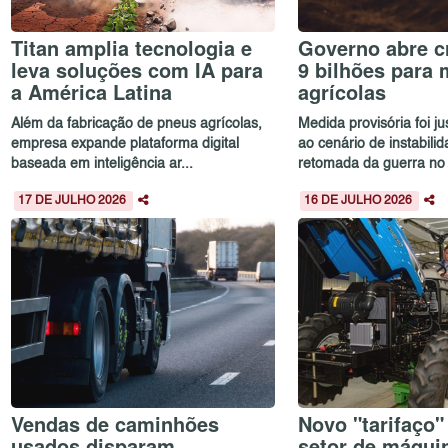
Titan amplia tecnologia e
Governo abre c
leva soluções com IA para
9 bilhões para
a América Latina
agrícolas
Além da fabricação de pneus agrícolas,
Medida provisória foi ju
empresa expande plataforma digital
ao cenário de instabili
baseada em inteligência ar...
retomada da guerra no O
17 DE JULHO 2026
16 DE JULHO 2026
Vendas de caminhões
Novo "tarifaço"
usados disparam
setor de máqu