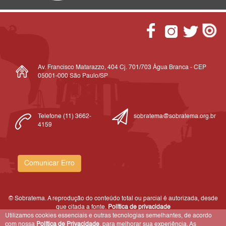
Av. Francisco Matarazzo, 404 Cj. 701/703 Água Branca - CEP
05001-000 São Paulo/SP
Telefone (11) 3662-
sobratema@sobratema.org.br
4159
Comunicar Erro
© Sobratema. A reprodução do conteúdo total ou parcial é autorizada, desde
que citada a fonte.
Política de privacidade
Utilizamos cookies essenciais e outras tecnologias semelhantes, de acordo
com nossa
Política de Privacidade
, para melhorar sua experiência. As