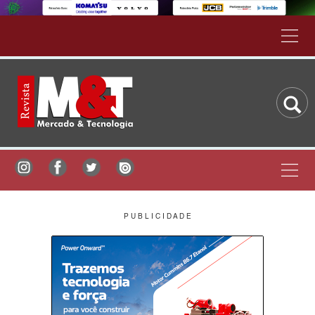
P U B L I C I D A D E