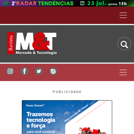
P U B L I C I D A D E