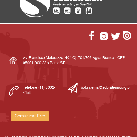
Av. Francisco Matarazzo, 404 Cj. 701/703 Água Branca - CEP
05001-000 São Paulo/SP
Telefone (11) 3662-
sobratema@sobratema.org.br
4159
Comunicar Erro