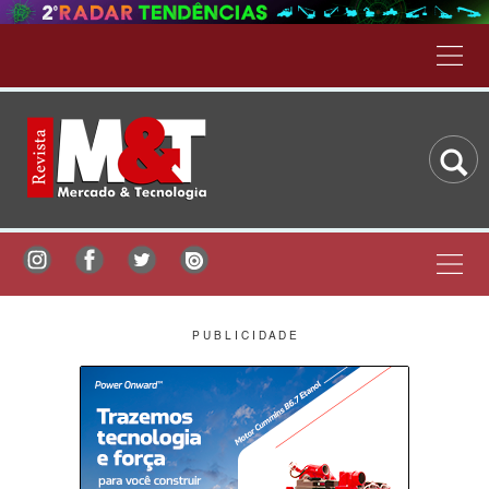
P U B L I C I D A D E