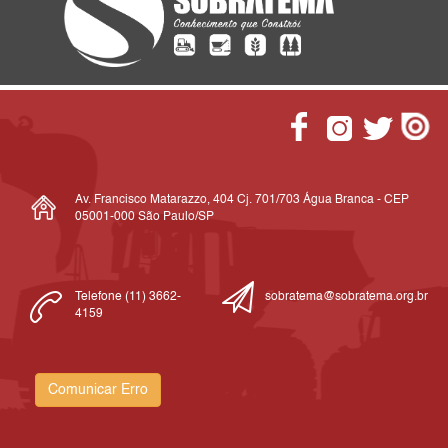
Av. Francisco Matarazzo, 404 Cj. 701/703 Água Branca - CEP
05001-000 São Paulo/SP
Telefone (11) 3662-
sobratema@sobratema.org.br
4159
Comunicar Erro