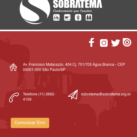
Av. Francisco Matarazzo, 404 Cj. 701/703 Água Branca - CEP
05001-000 São Paulo/SP
Telefone (11) 3662-
sobratema@sobratema.org.br
4159
Comunicar Erro