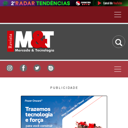
P U B L I C I D A D E