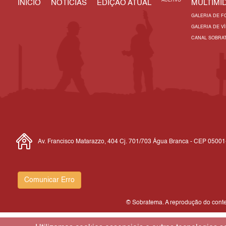
ACERVO
INÍCIO
NOTÍCIAS
EDIÇÃO ATUAL
MULTIMÍD
GALERIA DE F
GALERIA DE V
CANAL SOBRA
Av. Francisco Matarazzo, 404 Cj. 701/703 Água Branca - CEP 0500
Comunicar Erro
© Sobratema. A reprodução do conteú