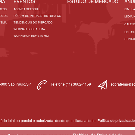
IA
EVENTOS
ESTUDO DE MERCADO
ANU
OTOS
AGENDA SETORIAL
SIMUL
ÍDEOS
FÓRUM DE INFRAESTRUTURA GC
MÍDIA 
TEMA
TENDÊNCIAS DO MERCADO
CALEN
WEBINAR SOBRATEMA
EDITO
WORKSHOP REVISTA M&T
CONTA
1-000 São Paulo/SP
Telefone (11) 3662-4159
sobratema@so
do total ou parcial é autorizada, desde que citada a fonte.
Política de privacidade