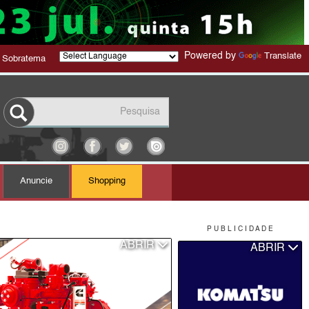
Powered by
Translate
 Sobratema
Anuncie
Shopping
P U B L I C I D A D E
ABRIR
ABRIR