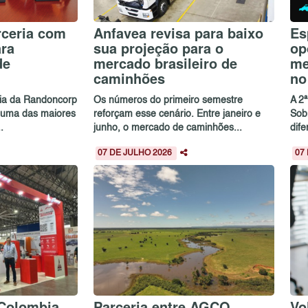
rceria com
Anfavea revisa para baixo
Es
ara
sua projeção para o
op
de
mercado brasileiro de
me
caminhões
no
cia da Randoncorp
Os números do primeiro semestre
A 2
e uma das maiores
reforçam esse cenário. Entre janeiro e
Sob
.
junho, o mercado de caminhões...
dife
07 DE JULHO 2026
07
Colombia
Parceria entre AGCO
Vo