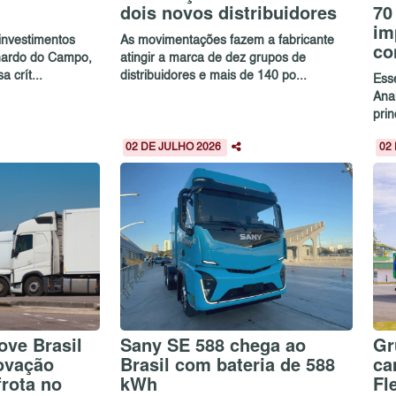
dois novos distribuidores
70
im
investimentos
As movimentações fazem a fabricante
co
rnardo do Campo,
atingir a marca de dez grupos de
crít...
distribuidores e mais de 140 po...
Ess
Ana
prin
02 DE JULHO 2026
02
ove Brasil
Sany SE 588 chega ao
Gr
ovação
Brasil com bateria de 588
ca
frota no
kWh
Fl