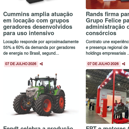
Cummins amplia atuação
Rands firma pa
em locação com grupos
Grupo Felice p
geradores desenvolvidos
administração 
para uso intensivo
consórcios
Locação responde por aproximadamente
Contrato une experiên
55% a 60% da demanda por geradores
e presença regional d
de energia no Brasil, segund...
holdings empresariais ..
07 DE JULHO 2026
07 DE JULHO 2026
Fendt celebra a produção
FPT e motores 