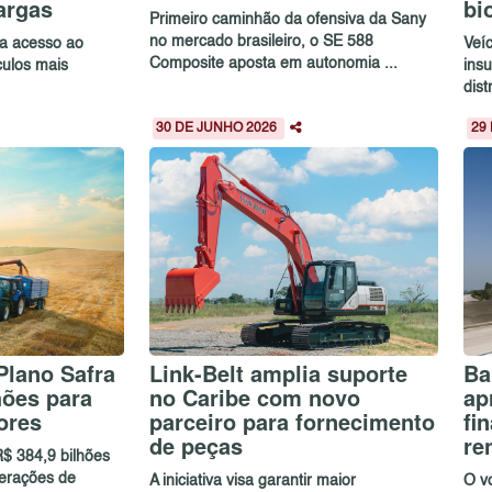
argas
bi
Primeiro caminhão da ofensiva da Sany
no mercado brasileiro, o SE 588
ia acesso ao
Veí
Composite aposta em autonomia ...
culos mais
ins
dist
30 DE JUNHO 2026
29
Plano Safra
Link-Belt amplia suporte
Ba
hões para
no Caribe com novo
ap
ores
parceiro para fornecimento
fi
de peças
re
R$ 384,9 bilhões
perações de
A iniciativa visa garantir maior
O v