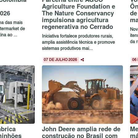
Agriculture Foundation e
Ôn
026
The Nature Conservancy
de
impulsiona agricultura
ma
ma das mais
regenerativa no Cerrado
ftermarket de
Nov
na ao ...
ite
Iniciativa fortalece produtores rurais,
da r
amplia assistência técnica e promove
sistemas produtivos mai...
07 DE JULHO 2026
06
ábrica
John Deere amplia rede de
Me
minhões
construção no Brasil com
má