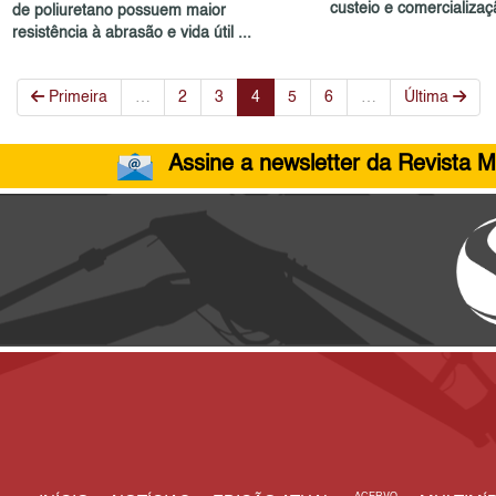
custeio e comercializaçã
de poliuretano possuem maior
resistência à abrasão e vida útil ...
Primeira
…
2
3
4
5
6
…
Última
Assine a newsletter da Revista M