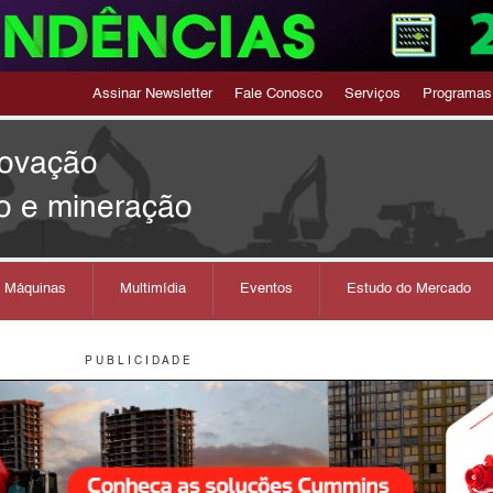
Assinar Newsletter
Fale Conosco
Serviços
Programas
novação
o e mineração
s Máquinas
Multimídia
Eventos
Estudo do Mercado
P U B L I C I D A D E