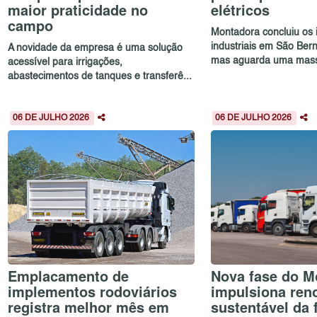
maior praticidade no
elétricos
campo
Montadora concluiu os 
industriais em São Be
A novidade da empresa é uma solução
mas aguarda uma massa 
acessível para irrigações,
abastecimentos de tanques e transferê...
06 DE JULHO 2026
06 DE JULHO 2026
Emplacamento de
Nova fase do M
implementos rodoviários
impulsiona ren
registra melhor mês em
sustentável da 