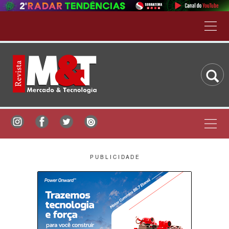
P U B L I C I D A D E