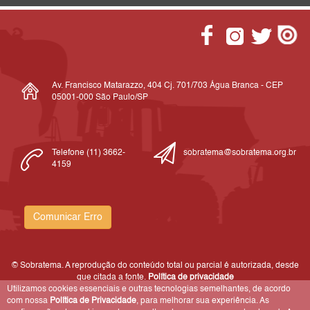
Av. Francisco Matarazzo, 404 Cj. 701/703 Água Branca - CEP
05001-000 São Paulo/SP
Telefone (11) 3662-
sobratema@sobratema.org.br
4159
Comunicar Erro
© Sobratema. A reprodução do conteúdo total ou parcial é autorizada, desde
que citada a fonte.
Política de privacidade
Utilizamos cookies essenciais e outras tecnologias semelhantes, de acordo
com nossa
Política de Privacidade
, para melhorar sua experiência. As