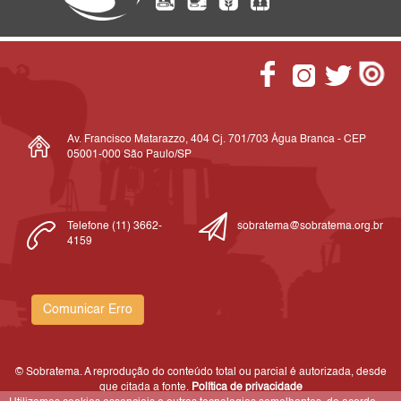
Av. Francisco Matarazzo, 404 Cj. 701/703 Água Branca - CEP
05001-000 São Paulo/SP
Telefone (11) 3662-
sobratema@sobratema.org.br
4159
Comunicar Erro
© Sobratema. A reprodução do conteúdo total ou parcial é autorizada, desde
que citada a fonte.
Política de privacidade