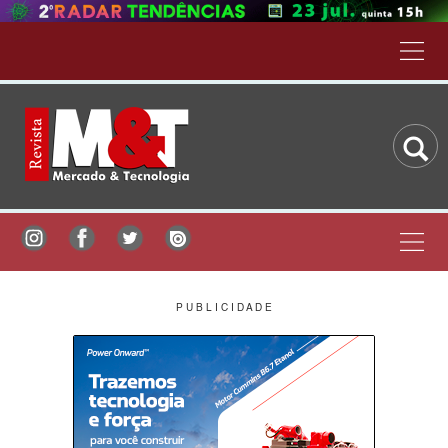
P U B L I C I D A D E