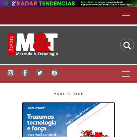
P U B L I C I D A D E