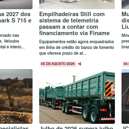
ha 2027 dos
Empilhadeiras Still com
Mu
ark S 715 e
sistema de telemetria
di
passam a contar com
Li
financiamento via Finame
rcado nas
Mov
s. Veículos
pre
Equipamentos estão agora enquadrados
al e interio...
bras
em linha de crédito do banco de fomento
que oferece prazo de at...
05 DE AGOSTO 2026
04
ecialistas
Julho de 2026 supera julho
JC