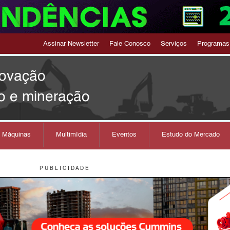
Assinar Newsletter
Fale Conosco
Serviços
Programas
novação
o e mineração
s Máquinas
Multimídia
Eventos
Estudo do Mercado
P U B L I C I D A D E