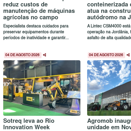
reduz custos de
conteinerizada 
manutenção de máquinas
atua na constr
agrícolas no campo
autódromo na J
Especialista destaca cuidados para
A Lintec CSM4000 está
preservar equipamentos durante
operação na Jordânia,
períodos de inatividade e garantir...
asfalto de alta qualidad
04 DE AGOSTO 2026
04 DE AGOSTO 2026
Sotreq leva ao Rio
Agromob inaug
Innovation Week
unidade em No