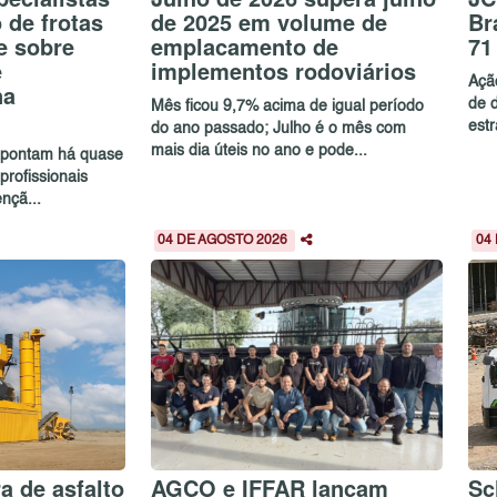
de frotas
de 2025 em volume de
Br
e sobre
emplacamento de
71
e
implementos rodoviários
Açã
na
de 
Mês ficou 9,7% acima de igual período
estr
do ano passado; Julho é o mês com
mais dia úteis no ano e pode...
 apontam há quase
profissionais
nçã...
04 DE AGOSTO 2026
04
a de asfalto
AGCO e IFFAR lançam
Sc