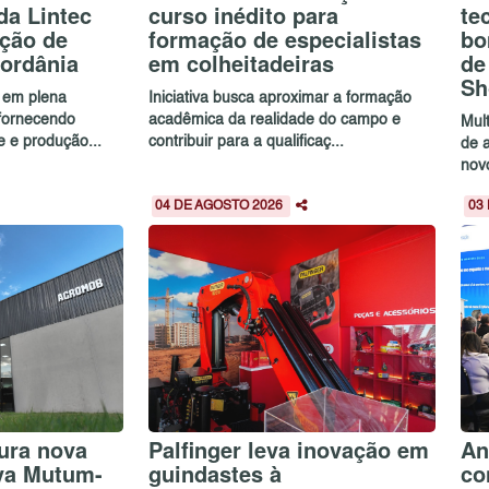
da Lintec
curso inédito para
te
ução de
formação de especialistas
bo
ordânia
em colheitadeiras
de
Sh
 em plena
Iniciativa busca aproximar a formação
 fornecendo
acadêmica da realidade do campo e
Mul
e e produção...
contribuir para a qualificaç...
de 
novo
04 DE AGOSTO 2026
03
ura nova
Palfinger leva inovação em
An
va Mutum-
guindastes à
co