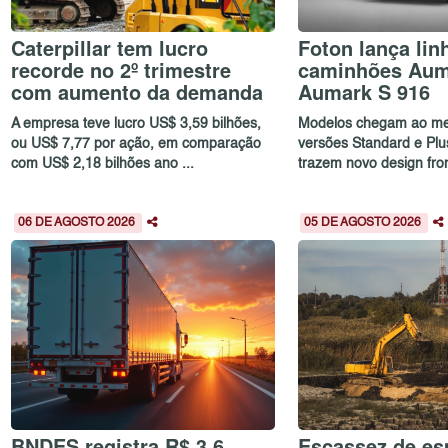
Caterpillar tem lucro
Foton lança lin
recorde no 2º trimestre
caminhões Aum
com aumento da demanda
Aumark S 916
A empresa teve lucro US$ 3,59 bilhões,
Modelos chegam ao me
ou US$ 7,77 por ação, em comparação
versões Standard e Plu
com US$ 2,18 bilhões ano ...
trazem novo design front
06 DE AGOSTO 2026
05 DE AGOSTO 2026
BNDES registra R$ 3,6
Escassez de esp