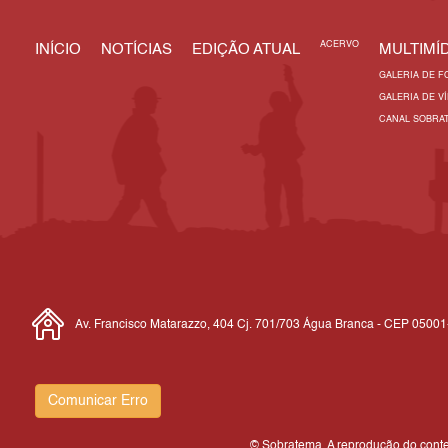
ACERVO
INÍCIO
NOTÍCIAS
EDIÇÃO ATUAL
MULTIMÍD
GALERIA DE F
GALERIA DE V
CANAL SOBRA
Av. Francisco Matarazzo, 404 Cj. 701/703 Água Branca - CEP 0500
Comunicar Erro
© Sobratema. A reprodução do conteú