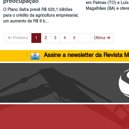
preocupação
em Palmas (TO) e Luís
Magalhães (BA) e oferec
O Plano Safra prevê R$ 525,1 bilhões
para o crédito da agricultura empresarial,
um aumento de R$ 9 b...
Primeira
1
2
3
4
5
…
Última
Assine a newsletter da Revista M