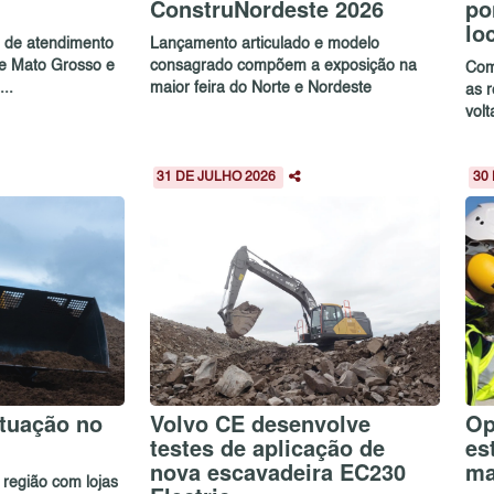
ConstruNordeste 2026
po
lo
e de atendimento
Lançamento articulado e modelo
de Mato Grosso e
consagrado compõem a exposição na
Com
..
maior feira do Norte e Nordeste
as 
volt
31 DE JULHO 2026
30
tuação no
Volvo CE desenvolve
Op
testes de aplicação de
es
nova escavadeira EC230
ma
região com lojas