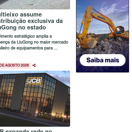
ltieixo assume
stribuição exclusiva da
uGong no estado
imento estratégico amplia a
sença da LiuGong no maior mercado
ileiro de equipamentos para ...
 DE AGOSTO 2026
B expande rede no