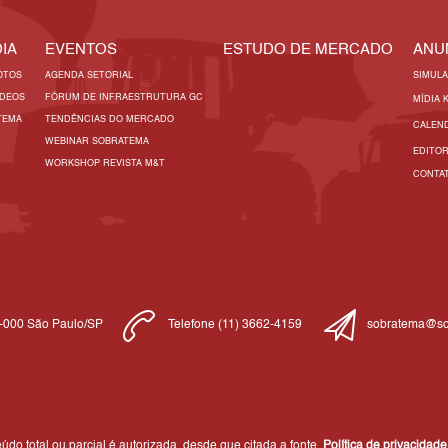
IA
EVENTOS
ESTUDO DE MERCADO
ANU
OTOS
AGENDA SETORIAL
SIMUL
ÍDEOS
FÓRUM DE INFRAESTRUTURA GC
MÍDIA 
TEMA
TENDÊNCIAS DO MERCADO
CALEN
WEBINAR SOBRATEMA
EDITO
WORKSHOP REVISTA M&T
CONTA
1-000 São Paulo/SP
Telefone (11) 3662-4159
sobratema@so
do total ou parcial é autorizada, desde que citada a fonte.
Política de privacidade