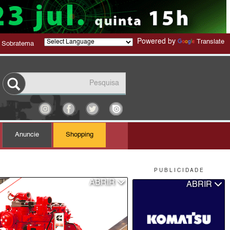
Powered by
Translate
 Sobratema
Anuncie
Shopping
P U B L I C I D A D E
ABRIR
ABRIR