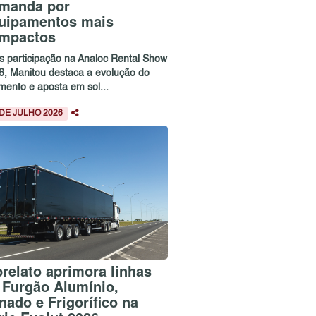
manda por
uipamentos mais
mpactos
s participação na Analoc Rental Show
6, Manitou destaca a evolução do
mento e aposta em sol...
 DE JULHO 2026
brelato aprimora linhas
 Furgão Alumínio,
nado e Frigorífico na