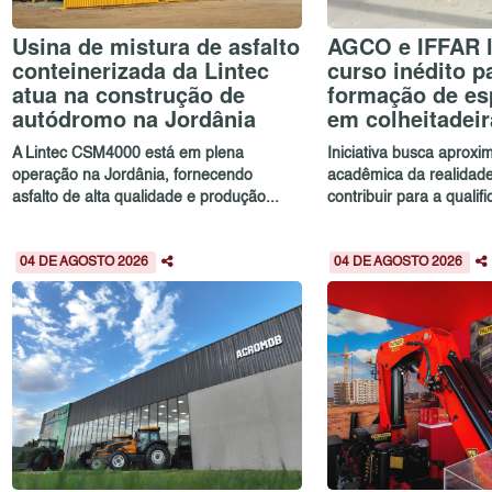
Usina de mistura de asfalto
AGCO e IFFAR 
conteinerizada da Lintec
curso inédito p
atua na construção de
formação de esp
autódromo na Jordânia
em colheitadeir
A Lintec CSM4000 está em plena
Iniciativa busca aproxi
operação na Jordânia, fornecendo
acadêmica da realidad
asfalto de alta qualidade e produção...
contribuir para a qualific
04 DE AGOSTO 2026
04 DE AGOSTO 2026