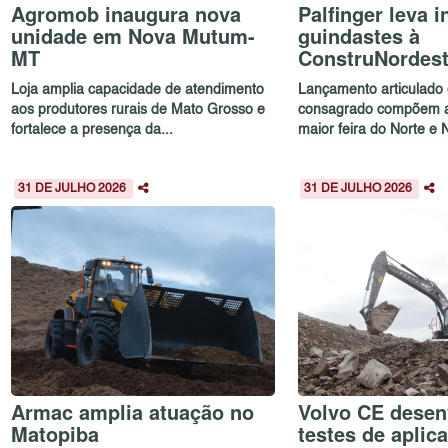
Agromob inaugura nova
Palfinger leva 
unidade em Nova Mutum-
guindastes à
MT
ConstruNordest
Loja amplia capacidade de atendimento
Lançamento articulado
aos produtores rurais de Mato Grosso e
consagrado compõem a
fortalece a presença da...
maior feira do Norte e 
31 DE JULHO 2026
31 DE JULHO 2026
Armac amplia atuação no
Volvo CE desen
Matopiba
testes de aplic