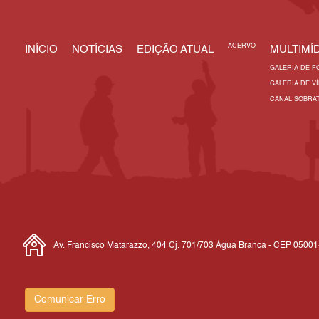
ACERVO
INÍCIO
NOTÍCIAS
EDIÇÃO ATUAL
MULTIMÍD
GALERIA DE F
GALERIA DE V
CANAL SOBRA
Av. Francisco Matarazzo, 404 Cj. 701/703 Água Branca - CEP 0500
Comunicar Erro