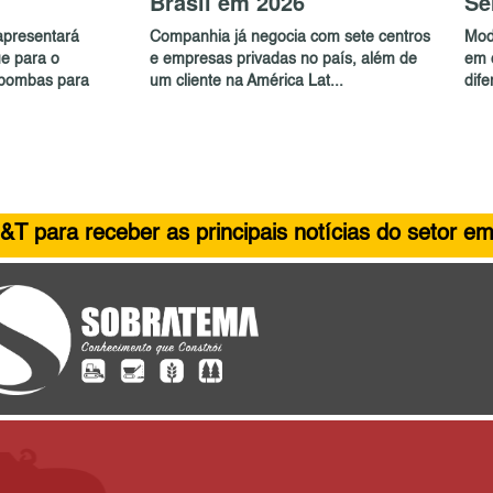
Brasil em 2026
Sé
apresentará
Companhia já negocia com sete centros
Mod
e para o
e empresas privadas no país, além de
em 
 bombas para
um cliente na América Lat...
dife
&T para receber as principais notícias do setor em