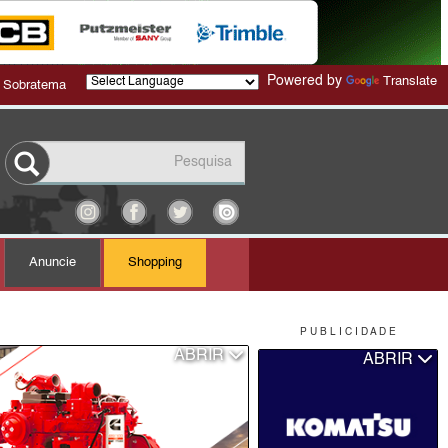
Powered by
Translate
 Sobratema
Anuncie
Shopping
P U B L I C I D A D E
ABRIR
ABRIR