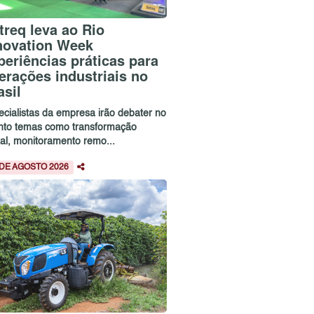
treq leva ao Rio
novation Week
periências práticas para
erações industriais no
asil
ecialistas da empresa irão debater no
nto temas como transformação
tal, monitoramento remo...
 DE AGOSTO 2026