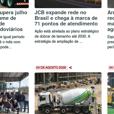
upera julho
JCB expande rede no
Ar
ume de
Brasil e chega à marca de
re
de
71 pontos de atendimento
ma
doviários
ag
Ação está atrelada ao plano estratégico
de dobrar de tamanho até 2030. A
e igual período
Esp
estratégia de ampliação de ...
 é o mês com
pre
 pode...
perí
04 DE AGOSTO 2026
04