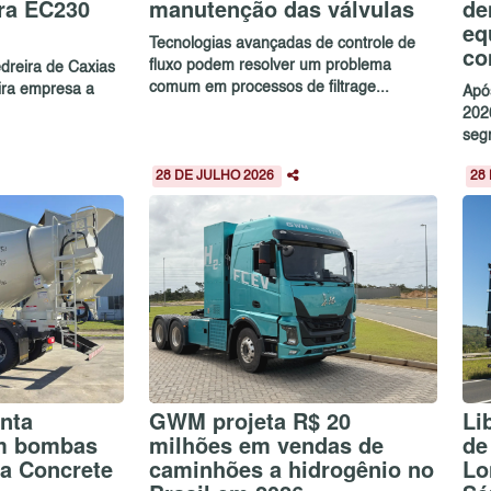
ra EC230
manutenção das válvulas
de
eq
Tecnologias avançadas de controle de
co
fluxo podem resolver um problema
dreira de Caxias
comum em processos de filtrage...
eira empresa a
Apó
202
seg
28 DE JULHO 2026
28
nta
GWM projeta R$ 20
Li
m bombas
milhões em vendas de
de
na Concrete
caminhões a hidrogênio no
Lo