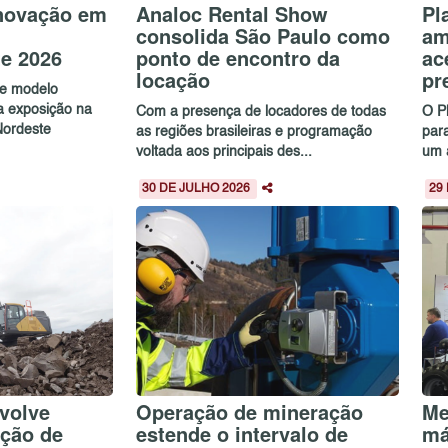
inovação em
Analoc Rental Show
Pl
consolida São Paulo como
am
e 2026
ponto de encontro da
ac
locação
pr
 e modelo
 exposição na
Com a presença de locadores de todas
O P
Nordeste
as regiões brasileiras e programação
para
voltada aos principais des...
um 
30 DE JULHO 2026
29
volve
Operação de mineração
Me
ação de
estende o intervalo de
má