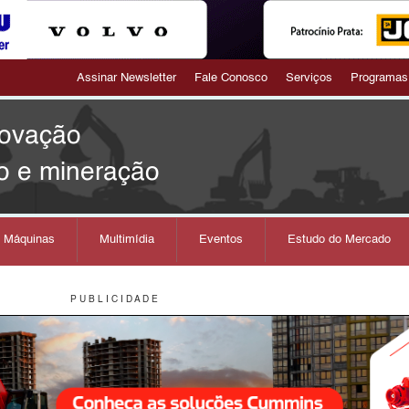
Assinar Newsletter
Fale Conosco
Serviços
Programas
novação
o e mineração
s Máquinas
Multimídia
Eventos
Estudo do Mercado
P U B L I C I D A D E