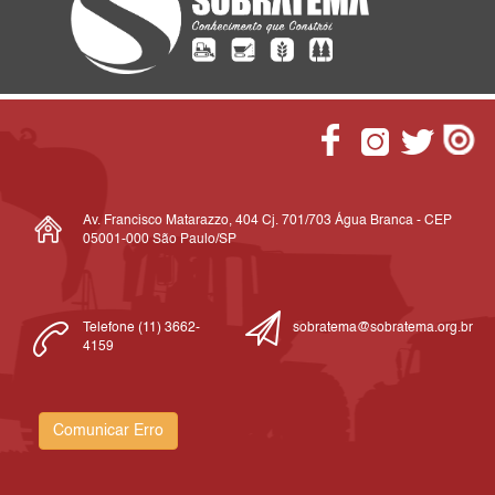
Av. Francisco Matarazzo, 404 Cj. 701/703 Água Branca - CEP
05001-000 São Paulo/SP
Telefone (11) 3662-
sobratema@sobratema.org.br
4159
Comunicar Erro