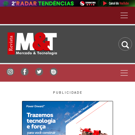
P U B L I C I D A D E