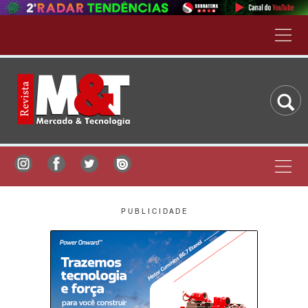
P U B L I C I D A D E