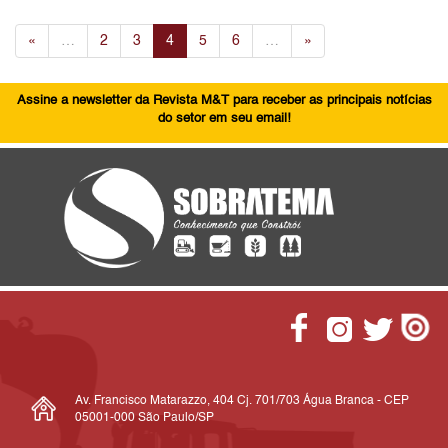
«
…
2
3
4
5
6
…
»
Assine a newsletter da Revista M&T para receber as principais notícias
do setor em seu email!
Av. Francisco Matarazzo, 404 Cj. 701/703 Água Branca - CEP
05001-000 São Paulo/SP