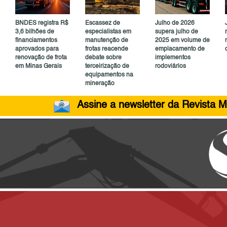
BNDES registra R$
Escassez de
Julho de 2026
3,6 bilhões de
especialistas em
supera julho de
financiamentos
manutenção de
2025 em volume de
aprovados para
frotas reacende
emplacamento de
renovação de frota
debate sobre
implementos
em Minas Gerais
terceirização de
rodoviários
equipamentos na
mineração
Assine a newsletter da Revista M