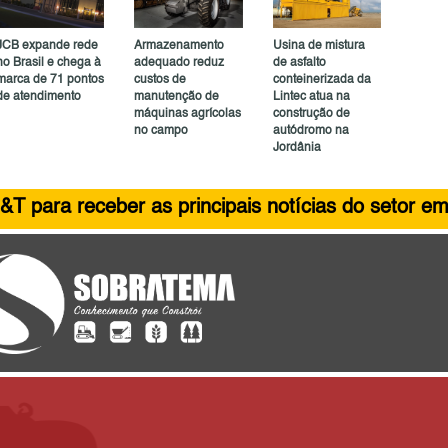
JCB expande rede
Armazenamento
Usina de mistura
no Brasil e chega à
adequado reduz
de asfalto
marca de 71 pontos
custos de
conteinerizada da
de atendimento
manutenção de
Lintec atua na
máquinas agrícolas
construção de
no campo
autódromo na
Jordânia
&T para receber as principais notícias do setor em