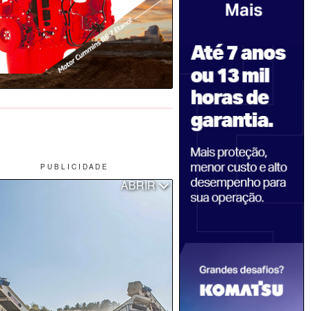
P U B L I C I D A D E
ABRIR