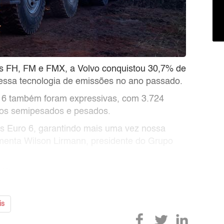
s FH, FM e FMX, a Volvo conquistou 30,7% de
ssa tecnologia de emissões no ano passado.
o 6 também foram expressivas, com 3.724
los semipesados e pesados.
s Euro 6, garantindo mais uma vez nossa
menta Wilson Lirmann, presidente do Grupo
 Bra
is