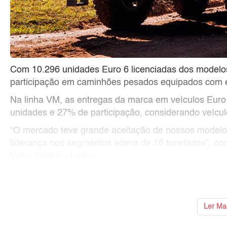
Com 10.296 unidades Euro 6 licenciadas dos modelo
participação em caminhões pesados equipados com e
Na linha VM, as entregas da marca em veículos Eur
unidades e 27% de participação, considerando veícu
“O mercado teve grande aceitação de nossos modelo
liderança nos segmentos acima de 16 toneladas”, co
Volvo América Latina.
Ao todo, a companhia entregou 19.647 caminhões no
...
Ler Ma