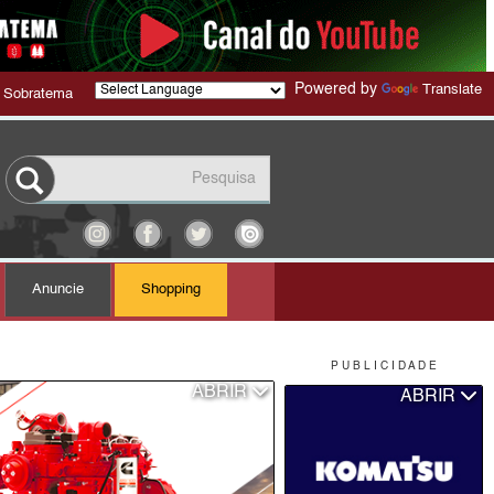
Powered by
Translate
 Sobratema
Anuncie
Shopping
P U B L I C I D A D E
ABRIR
ABRIR