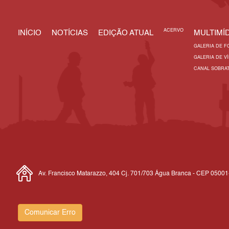
ACERVO
INÍCIO
NOTÍCIAS
EDIÇÃO ATUAL
MULTIMÍD
GALERIA DE F
GALERIA DE V
CANAL SOBRA
Av. Francisco Matarazzo, 404 Cj. 701/703 Água Branca - CEP 0500
Comunicar Erro