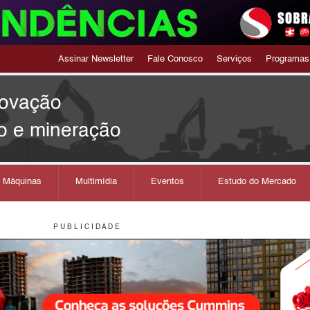
Assinar Newsletter
Fale Conosco
Serviços
Programas
novação
o e mineração
s Máquinas
Multimídia
Eventos
Estudo do Mercado
P U B L I C I D A D E