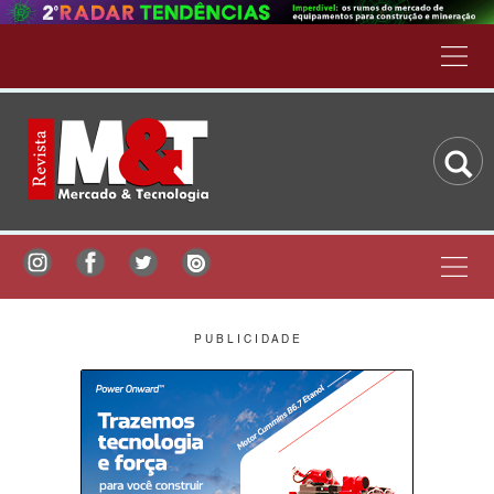
P U B L I C I D A D E