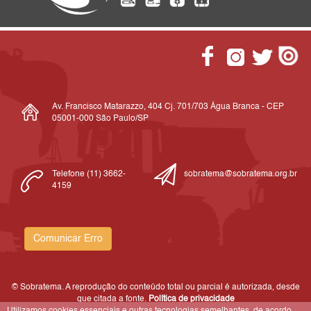
Av. Francisco Matarazzo, 404 Cj. 701/703 Água Branca - CEP
05001-000 São Paulo/SP
Telefone (11) 3662-
sobratema@sobratema.org.br
4159
Comunicar Erro
© Sobratema. A reprodução do conteúdo total ou parcial é autorizada, desde
que citada a fonte.
Política de privacidade
Utilizamos cookies essenciais e outras tecnologias semelhantes, de acordo