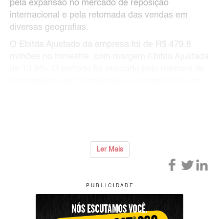
pela expansão no mercado de reposição
internacional e pela retomada das vendas em
diversas geografias.
O Ebitda Ajustado da empresa foi de R$ 479,8
milhões no trimestre, com margem Ebitda Ajustada
de 13,9%. O período foi marcado pela melhora do
desempenho da Companhia na comparação com
os trimestres anteriores, mesmo diante de um
cenário global desafiador, com forte queda da
demanda de semirreboques
...
Ler Mais
P U B L I C I D A D E