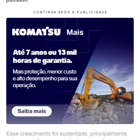
passado.
C O N T I N U A A P Ó S A P U B L I C I D A D E
Esse crescimento foi sustentado, principalmente,