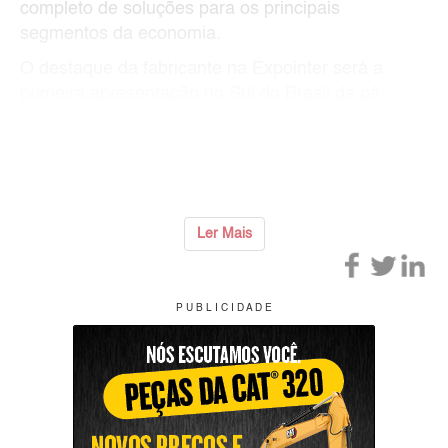
completo de soluções para os principais
segmentos da economia.
O destaque da fabricante na Expointer será a
primeira apresentação no Sul do Brasil da pá
carregadeira elétrica 856HE, equipamento
desenvolvido para unir robustez, eficiência e
tecnologia de ponta, amplian
...
Ler Mais
P U B L I C I D A D E