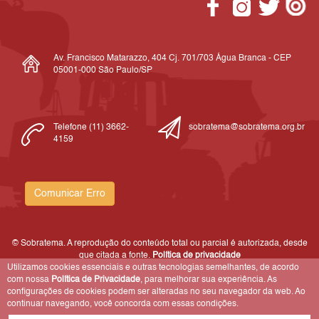
Av. Francisco Matarazzo, 404 Cj. 701/703 Água Branca - CEP
05001-000 São Paulo/SP
Telefone (11) 3662-
sobratema@sobratema.org.br
4159
Comunicar Erro
© Sobratema. A reprodução do conteúdo total ou parcial é autorizada, desde
que citada a fonte.
Política de privacidade
Utilizamos cookies essenciais e outras tecnologias semelhantes, de acordo
com nossa
Política de Privacidade
, para melhorar sua experiência. As
configurações de cookies podem ser alteradas no seu navegador da web. Ao
continuar navegando, você concorda com essas condições.