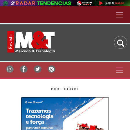
P U B L I C I D A D E