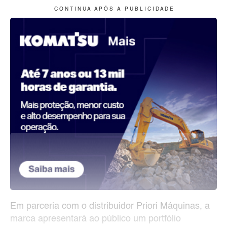
C O N T I N U A A P Ó S A P U B L I C I D A D E
Em parceria com o distribuidor Priori Máquinas, a
marca apresentará ao público um portfólio