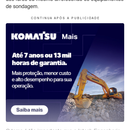
de sondagem.
C O N T I N U A A P Ó S A P U B L I C I D A D E