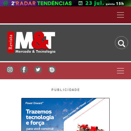
P U B L I C I D A D E