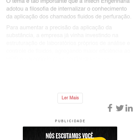
O tema é tão importante que a Intech Engenharia
adotou a filosofia de internalizar o conhecimento
da aplicação dos chamados fluidos de perfuração.
Para aumentar a precisão da aplicação da
substância, a empresa já vinha investindo na
estruturação de laboratórios próprios de análise e
controle de fluidos, agregando maior eficiência ao
HDD e garantindo mais confiabilidade para
atender os projetos de clientes.
Ant
...
Ler Mais
P U B L I C I D A D E