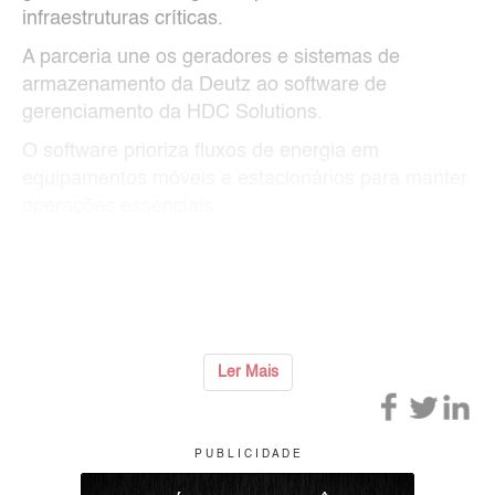
infraestruturas críticas.
A parceria une os geradores e sistemas de
armazenamento da Deutz ao software de
gerenciamento da HDC Solutions.
O software prioriza fluxos de energia em
equipamentos móveis e estacionários para manter
operações essenciais.
A Deutz estabeleceu uma meta de obter ao menos
300 milhões de euros em receitas no segmento de
defesa até 203
...
Ler Mais
P U B L I C I D A D E