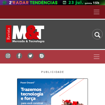
P U B L I C I D A D E