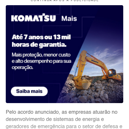
C O N T I N U A A P Ó S A P U B L I C I D A D E
Pelo acordo anunciado, as empresas atuarão no
desenvolvimento de sistemas de energia e
geradores de emergência para o setor de defesa e