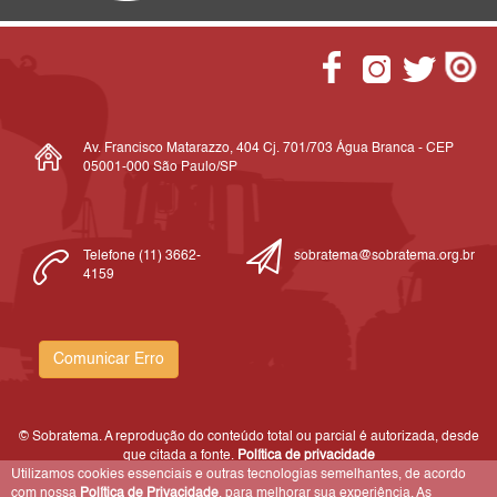
Av. Francisco Matarazzo, 404 Cj. 701/703 Água Branca - CEP
05001-000 São Paulo/SP
Telefone (11) 3662-
sobratema@sobratema.org.br
4159
Comunicar Erro
© Sobratema. A reprodução do conteúdo total ou parcial é autorizada, desde
que citada a fonte.
Política de privacidade
Utilizamos cookies essenciais e outras tecnologias semelhantes, de acordo
com nossa
Política de Privacidade
, para melhorar sua experiência. As