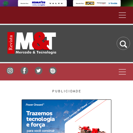
P U B L I C I D A D E