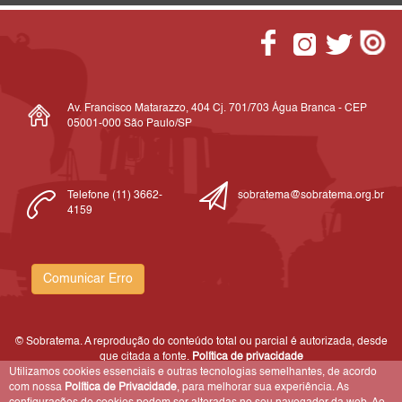
Av. Francisco Matarazzo, 404 Cj. 701/703 Água Branca - CEP
05001-000 São Paulo/SP
Telefone (11) 3662-
sobratema@sobratema.org.br
4159
Comunicar Erro
© Sobratema. A reprodução do conteúdo total ou parcial é autorizada, desde
que citada a fonte.
Política de privacidade
Utilizamos cookies essenciais e outras tecnologias semelhantes, de acordo
com nossa
Política de Privacidade
, para melhorar sua experiência. As