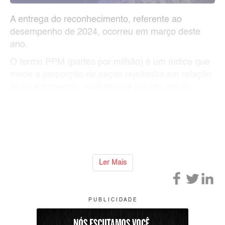
A entrega do reconhecimento, referente ao
desempenho de 2024, ocorreu em março deste
ano.
O termo PPM (partes por milhão) é um índice que
mede a proporção de peças rejeitadas em relação
ao total fornecido, multiplicada por um milhão.
Esta é a sexta vez que a unidade de Osasco (SP)
recebe o reconhecimento por atender a esse
rigoroso padrão d
...
Ler Mais
P U B L I C I D A D E