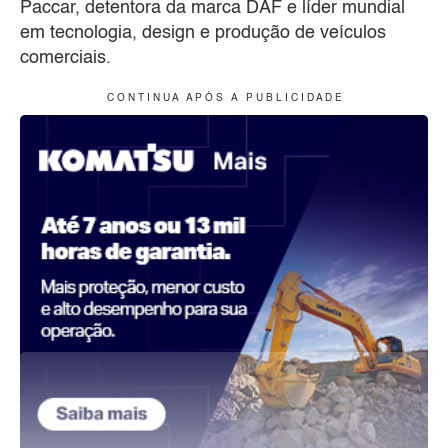
Paccar, detentora da marca DAF e líder mundial
em tecnologia, design e produção de veículos
comerciais.
C O N T I N U A A P Ó S A P U B L I C I D A D E