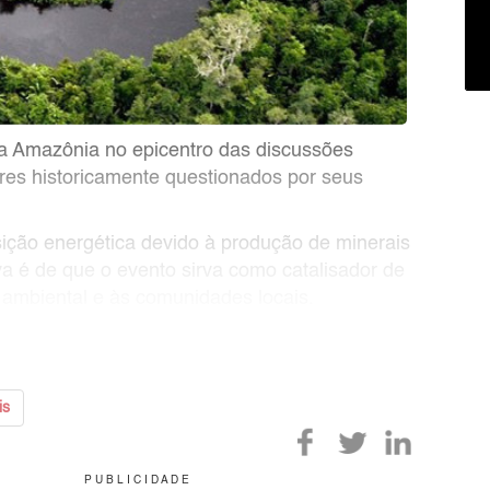
a Amazônia no epicentro das discussões
tores historicamente questionados por seus
sição energética devido à produção de minerais
tiva é de que o evento sirva como catalisador de
ambiental e às comunidades locais.
is
P U B L I C I D A D E