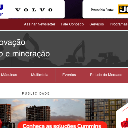
Assinar Newsletter
Fale Conosco
Serviços
Programas
novação
o e mineração
s Máquinas
Multimídia
Eventos
Estudo do Mercado
P U B L I C I D A D E