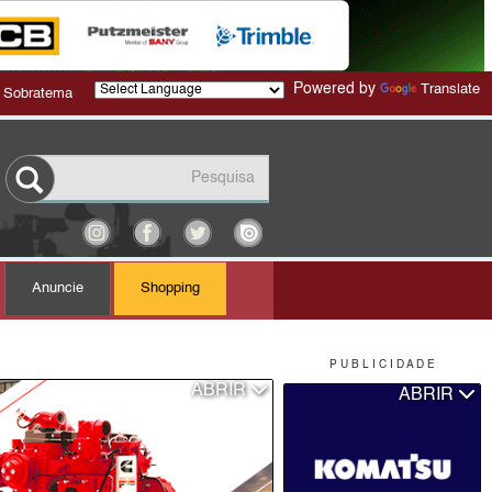
Powered by
Translate
 Sobratema
Anuncie
Shopping
P U B L I C I D A D E
ABRIR
ABRIR