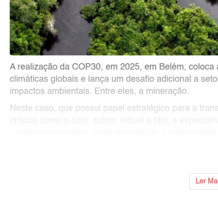
A realização da COP30, em 2025, em Belém, coloca 
climáticas globais e lança um desafio adicional a se
impactos ambientais. Entre eles, a mineração.
Neste caso, que possui papel estratégico para a tran
críticos como o ouro, cobre, níquel e lítio, a expecta
compromissos mais claros em relação à preservação 
“Não se trata ape
...
Ler Ma