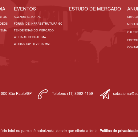
IA
EVENTOS
ESTUDO DE MERCADO
ANU
OTOS
AGENDA SETORIAL
SIMUL
ÍDEOS
FÓRUM DE INFRAESTRUTURA GC
MÍDIA 
TEMA
TENDÊNCIAS DO MERCADO
CALEN
WEBINAR SOBRATEMA
EDITO
WORKSHOP REVISTA M&T
CONTA
1-000 São Paulo/SP
Telefone (11) 3662-4159
sobratema@so
do total ou parcial é autorizada, desde que citada a fonte.
Política de privacidade