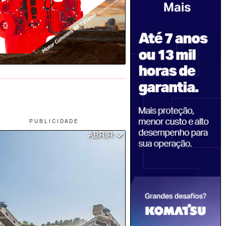
P U B L I C I D A D E
ABRIR