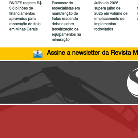
BNDES registra R$
Escassez de
Julho de 2026
3,6 bilhões de
especialistas em
supera julho de
financiamentos
manutenção de
2025 em volume de
aprovados para
frotas reacende
emplacamento de
renovação de frota
debate sobre
implementos
em Minas Gerais
terceirização de
rodoviários
equipamentos na
mineração
Assine a newsletter da Revista M