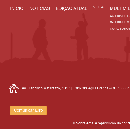
ACERVO
INÍCIO
NOTÍCIAS
EDIÇÃO ATUAL
MULTIMÍD
GALERIA DE F
GALERIA DE V
CANAL SOBRA
Av. Francisco Matarazzo, 404 Cj. 701/703 Água Branca - CEP 0500
Comunicar Erro
© Sobratema. A reprodução do conteú