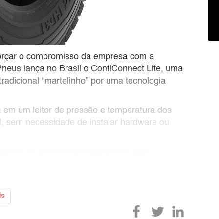
eforçar o compromisso da empresa com a
Pneus lança no Brasil o ContiConnect Lite, uma
tradicional “martelinho” por uma tecnologia
a em um leitor de pressão e temperatura dos
l, sem necessidade de instalar hardware ou
igentes da Continental (equipados com
is