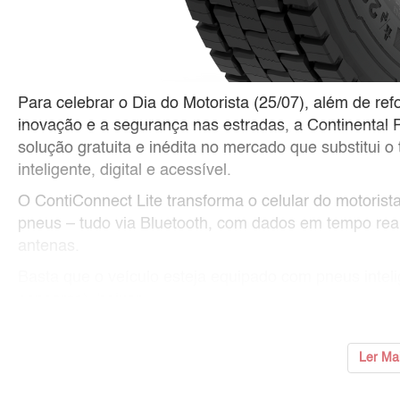
Para celebrar o Dia do Motorista (25/07), além de r
inovação e a segurança nas estradas, a Continental 
solução gratuita e inédita no mercado que substitui o 
inteligente, digital e acessível.
O ContiConnect Lite transforma o celular do motorist
pneus – tudo via Bluetooth, com dados em tempo rea
antenas.
Basta que o veículo esteja equipado com pneus intel
sensores), baixar
...
Ler Ma