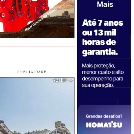
P U B L I C I D A D E
ABRIR