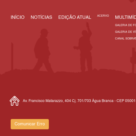
ACERVO
INÍCIO
NOTÍCIAS
EDIÇÃO ATUAL
MULTIMÍD
GALERIA DE F
GALERIA DE V
CANAL SOBRA
Av. Francisco Matarazzo, 404 Cj. 701/703 Água Branca - CEP 0500
Comunicar Erro