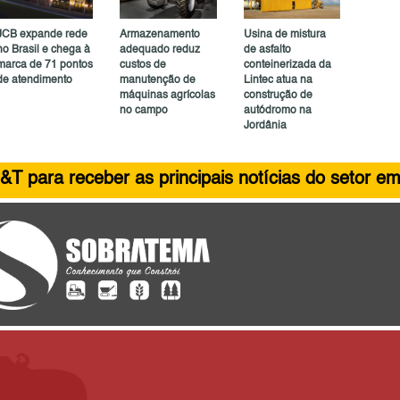
JCB expande rede
Armazenamento
Usina de mistura
no Brasil e chega à
adequado reduz
de asfalto
marca de 71 pontos
custos de
conteinerizada da
de atendimento
manutenção de
Lintec atua na
máquinas agrícolas
construção de
no campo
autódromo na
Jordânia
&T para receber as principais notícias do setor em