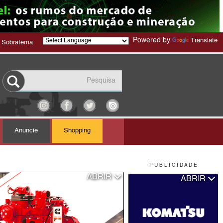
Powered by
Translate
 Sobratema
Anuncie
Shopping
P U B L I C I D A D E
ABRIR
ABRIR