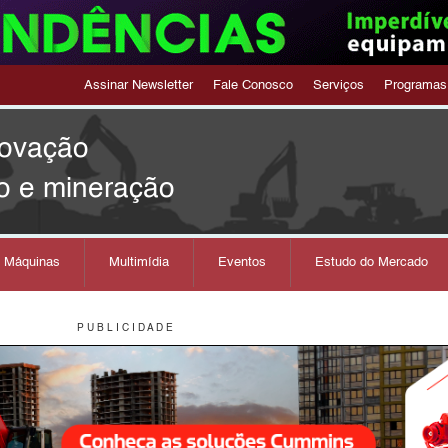
Assinar Newsletter
Fale Conosco
Serviços
Programas
novação
o e mineração
s Máquinas
Multimídia
Eventos
Estudo do Mercado
P U B L I C I D A D E