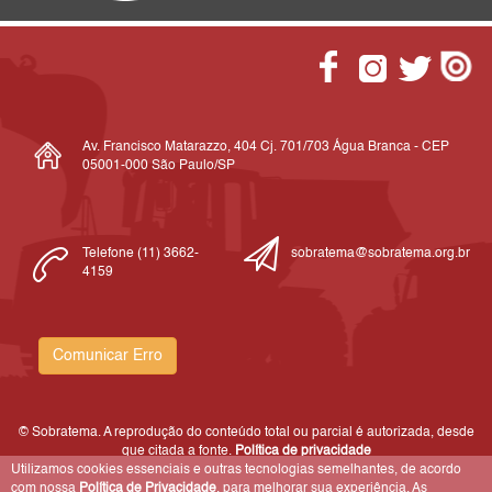
Av. Francisco Matarazzo, 404 Cj. 701/703 Água Branca - CEP
05001-000 São Paulo/SP
Telefone (11) 3662-
sobratema@sobratema.org.br
4159
Comunicar Erro
© Sobratema. A reprodução do conteúdo total ou parcial é autorizada, desde
que citada a fonte.
Política de privacidade
Utilizamos cookies essenciais e outras tecnologias semelhantes, de acordo
com nossa
Política de Privacidade
, para melhorar sua experiência. As