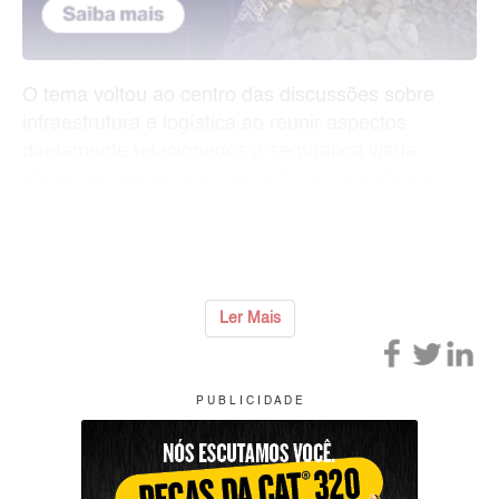
O tema voltou ao centro das discussões sobre
infraestrutura e logística ao reunir aspectos
diretamente relacionados à segurança viária,
eficiência operacional, redução de emissões e
competitividade econômica.
Em um país cuja movimentação de cargas dep
...
Ler Mais
P U B L I C I D A D E