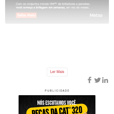
A expectativa está apoiada no aumento da
mecanização entre produtores familiares,
favorecida pelo
...
Ler Mais
P U B L I C I D A D E