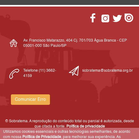
Av. Francisco Matarazzo, 404 Cj. 701/703 Água Branca - CEP
05001-000 São Paulo/SP
Telefone (11) 3662-
sobratema@sobratema.org.br
4159
Comunicar Erro
© Sobratema. A reprodução do conteúdo total ou parcial é autorizada, desde
que citada a fonte.
Política de privacidade
Utilizamos cookies essenciais e outras tecnologias semelhantes, de acordo
com nossa
Política de Privacidade
, para melhorar sua experiência. As