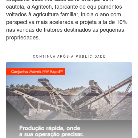
cautela, a Agritech, fabrcante de equipamentos
voltados à agricultura familiar, inicia o ano com
perspectiva mais acelerada e projeta alta de 10%
nas vendas de tratores destinados às pequenas
propriedades.
C O N T I N U A A P Ó S A P U B L I C I D A D E