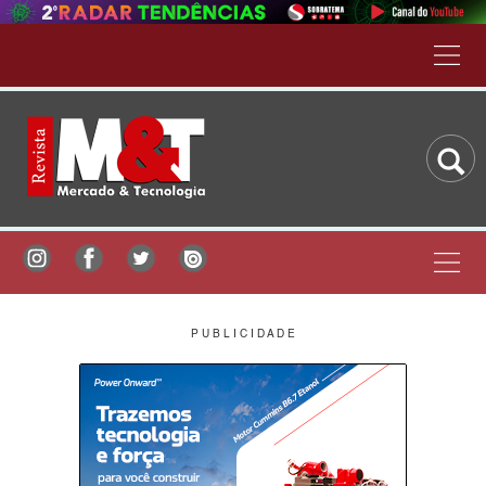
P U B L I C I D A D E