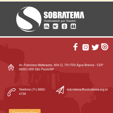
Av. Francisco Matarazzo, 404 Cj. 701/703 Água Branca - CEP
05001-000 São Paulo/SP
Telefone (11) 3662-
sobratema@sobratema.org.br
4159