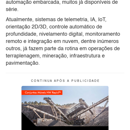
automação embarcada, muitos já disponíveis de
série.
Atualmente, sistemas de telemetria, IA, IoT,
orientação 2D/3D, controle automático de
profundidade, nivelamento digital, monitoramento
remoto e integração em nuvem, dentre inúmeros
outros, já fazem parte da rotina em operações de
terraplenagem, mineração, infraestrutura e
pavimentação.
C O N T I N U A A P Ó S A P U B L I C I D A D E