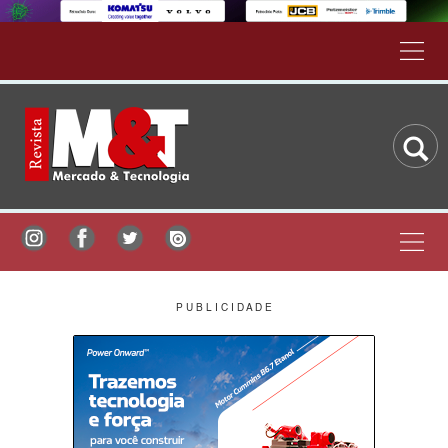
P U B L I C I D A D E