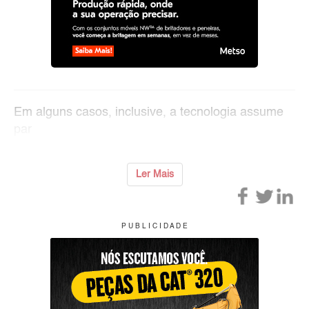
Em alguns casos, inclusive, a tecnologia assume
par
Ler Mais
P U B L I C I D A D E