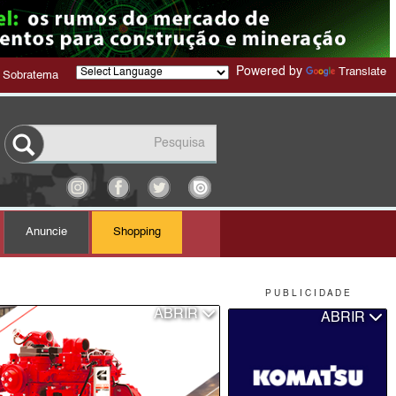
Powered by
Translate
 Sobratema
Anuncie
Shopping
P U B L I C I D A D E
ABRIR
ABRIR