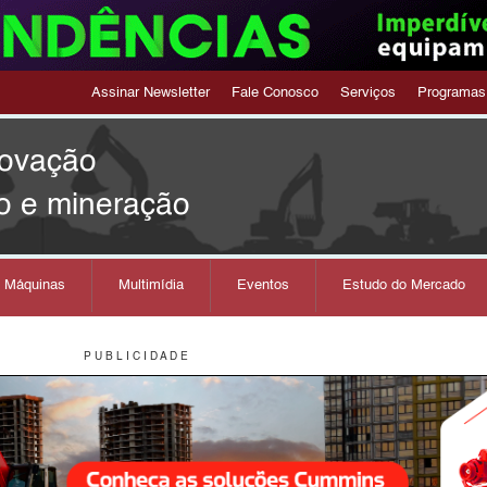
Assinar Newsletter
Fale Conosco
Serviços
Programas
novação
o e mineração
s Máquinas
Multimídia
Eventos
Estudo do Mercado
P U B L I C I D A D E