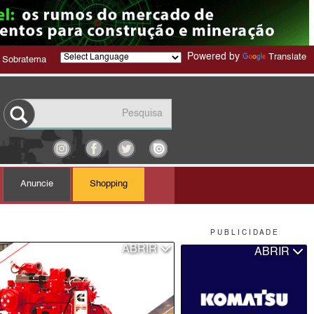
Powered by
Translate
 Sobratema
Anuncie
Shopping
P U B L I C I D A D E
ABRIR
ABRIR