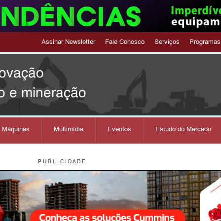
Assinar Newsletter
Fale Conosco
Serviços
Programas
novação
o e mineração
s Máquinas
Multimídia
Eventos
Estudo do Mercado
P U B L I C I D A D E