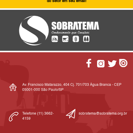
do setor em seu email!
Av. Francisco Matarazzo, 404 Cj. 701/703 Água Branca - CEP
05001-000 São Paulo/SP
Telefone (11) 3662-
sobratema@sobratema.org.br
4159