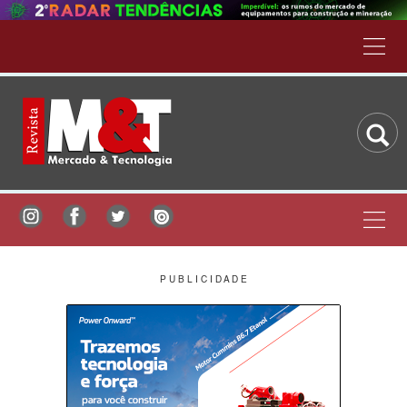
P U B L I C I D A D E