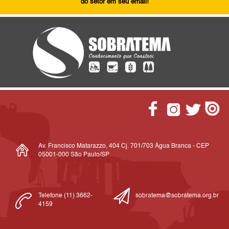
do setor em seu email!
Av. Francisco Matarazzo, 404 Cj. 701/703 Água Branca - CEP
05001-000 São Paulo/SP
Telefone (11) 3662-
sobratema@sobratema.org.br
4159