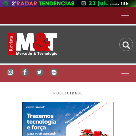
P U B L I C I D A D E