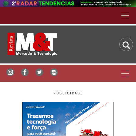
P U B L I C I D A D E