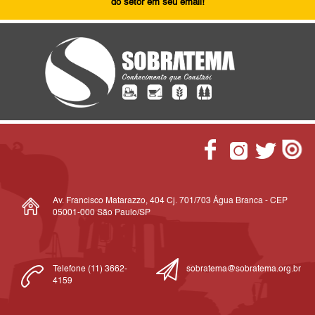
do setor em seu email!
Av. Francisco Matarazzo, 404 Cj. 701/703 Água Branca - CEP
05001-000 São Paulo/SP
Telefone (11) 3662-
sobratema@sobratema.org.br
4159