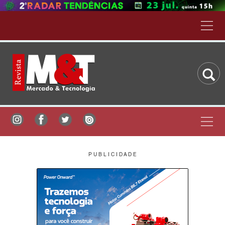
P U B L I C I D A D E