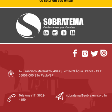
do setor em seu email!
Av. Francisco Matarazzo, 404 Cj. 701/703 Água Branca - CEP
05001-000 São Paulo/SP
Telefone (11) 3662-
sobratema@sobratema.org.br
4159