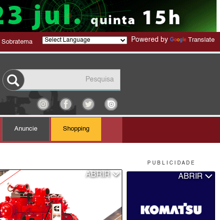
Powered by
Translate
 Sobratema
Anuncie
Shopping
P U B L I C I D A D E
ABRIR
ABRIR