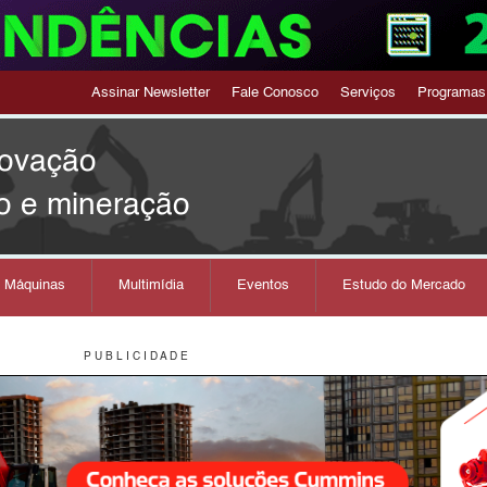
Assinar Newsletter
Fale Conosco
Serviços
Programas
novação
o e mineração
s Máquinas
Multimídia
Eventos
Estudo do Mercado
P U B L I C I D A D E