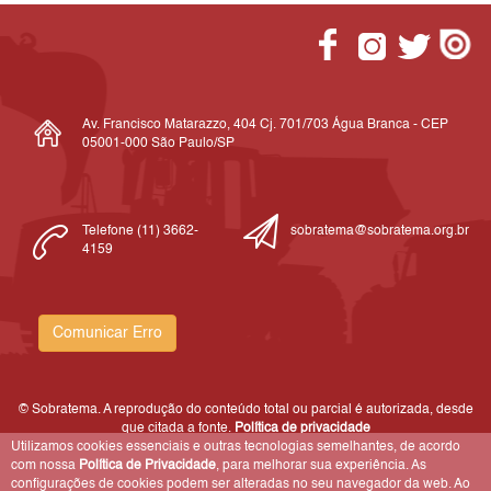
Av. Francisco Matarazzo, 404 Cj. 701/703 Água Branca - CEP
05001-000 São Paulo/SP
Telefone (11) 3662-
sobratema@sobratema.org.br
4159
Comunicar Erro
© Sobratema. A reprodução do conteúdo total ou parcial é autorizada, desde
que citada a fonte.
Política de privacidade
Utilizamos cookies essenciais e outras tecnologias semelhantes, de acordo
com nossa
Política de Privacidade
, para melhorar sua experiência. As
configurações de cookies podem ser alteradas no seu navegador da web. Ao