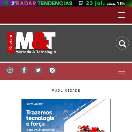
P U B L I C I D A D E