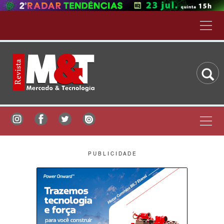
P U B L I C I D A D E