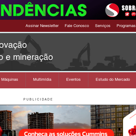
Assinar Newsletter
Fale Conosco
Serviços
Programas
novação
o e mineração
s Máquinas
Multimídia
Eventos
Estudo do Mercado
P U B L I C I D A D E