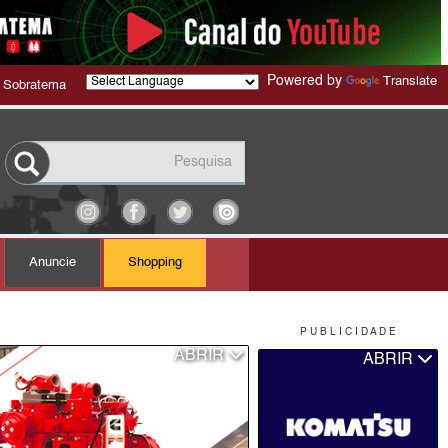
Powered by
Translate
 Sobratema
Anuncie
Shopping
P U B L I C I D A D E
ABRIR
ABRIR