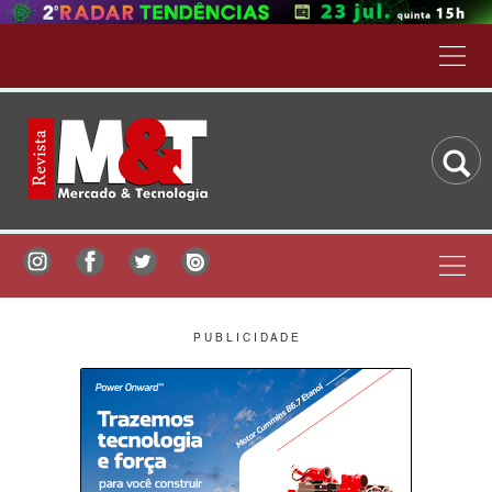
P U B L I C I D A D E