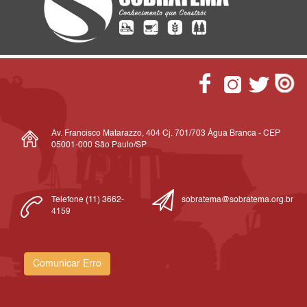
Av. Francisco Matarazzo, 404 Cj. 701/703 Água Branca - CEP
05001-000 São Paulo/SP
Telefone (11) 3662-
sobratema@sobratema.org.br
4159
Comunicar Erro