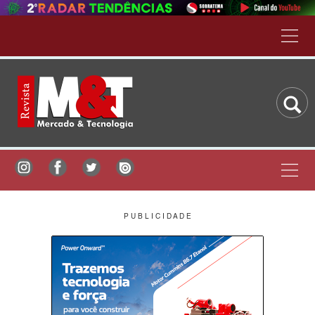
P U B L I C I D A D E