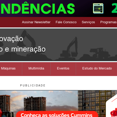
Assinar Newsletter
Fale Conosco
Serviços
Programas
novação
o e mineração
s Máquinas
Multimídia
Eventos
Estudo do Mercado
P U B L I C I D A D E