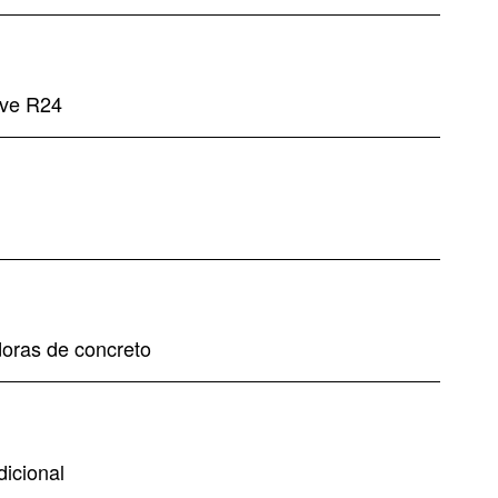
ive R24
adoras de concreto
dicional