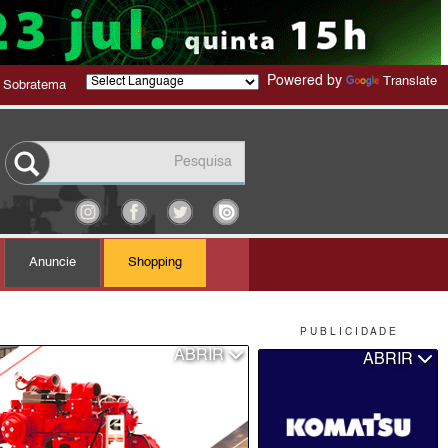
Powered by
Translate
 Sobratema
Anuncie
Shopping
P U B L I C I D A D E
ABRIR
ABRIR