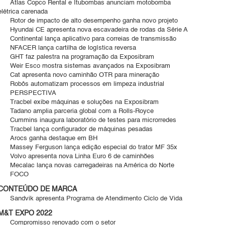
Atlas Copco Rental e Itubombas anunciam motobomba
elétrica carenada
Rotor de impacto de alto desempenho ganha novo projeto
Hyundai CE apresenta nova escavadeira de rodas da Série A
Continental lança aplicativo para correias de transmissão
NFACER lança cartilha de logística reversa
GHT faz palestra na programação da Exposibram
Weir Esco mostra sistemas avançados na Exposibram
Cat apresenta novo caminhão OTR para mineração
Robôs automatizam processos em limpeza industrial
PERSPECTIVA
Tracbel exibe máquinas e soluções na Exposibram
Tadano amplia parceria global com a Rolls-Royce
Cummins inaugura laboratório de testes para microrredes
Tracbel lança configurador de máquinas pesadas
Arocs ganha destaque em BH
Massey Ferguson lança edição especial do trator MF 35x
Volvo apresenta nova Linha Euro 6 de caminhões
Mecalac lança novas carregadeiras na América do Norte
FOCO
CONTEÚDO DE MARCA
Sandvik apresenta Programa de Atendimento Ciclo de Vida
M&T EXPO 2022
Compromisso renovado com o setor