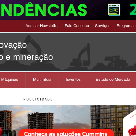
Assinar Newsletter
Fale Conosco
Serviços
Programas
novação
o e mineração
s Máquinas
Multimídia
Eventos
Estudo do Mercado
P U B L I C I D A D E