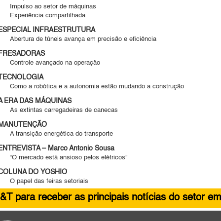
Impulso ao setor de máquinas
Experiência compartilhada
ESPECIAL INFRAESTRUTURA
Abertura de túneis avança em precisão e eficiência
FRESADORAS
Controle avançado na operação
TECNOLOGIA
Como a robótica e a autonomia estão mudando a construção
A ERA DAS MÁQUINAS
As extintas carregadeiras de canecas
MANUTENÇÃO
A transição energética do transporte
ENTREVISTA – Marco Antonio Sousa
“O mercado está ansioso pelos elétricos”
COLUNA DO YOSHIO
O papel das feiras setoriais
&T para receber as principais notícias do setor em