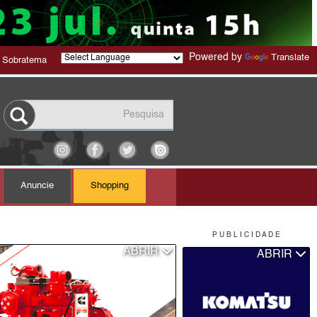
Powered by
Translate
 Sobratema
Anuncie
Shopping
P U B L I C I D A D E
ABRIR
ABRIR